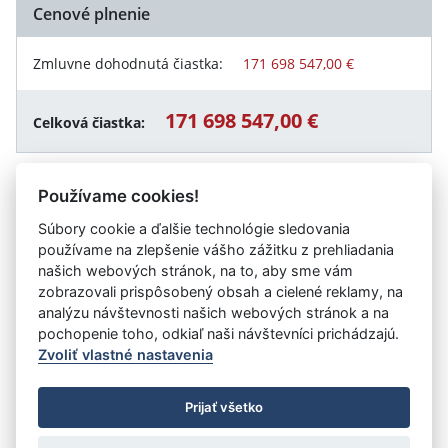
Cenové plnenie
Zmluvne dohodnutá čiastka:
171 698 547,00 €
171 698 547,00 €
Celková čiastka:
Používame cookies!
Návrat späť
Súbory cookie a ďalšie technológie sledovania
používame na zlepšenie vášho zážitku z prehliadania
našich webových stránok, na to, aby sme vám
zobrazovali prispôsobený obsah a cielené reklamy, na
Vystavil:
Ministerstvo školstva, výskumu, vývoja a
analýzu návštevnosti našich webových stránok a na
mládeže Slovenskej republiky
pochopenie toho, odkiaľ naši návštevníci prichádzajú.
Zvoliť vlastné nastavenia
©
Úrad vlády SR
- Všetky práva vyhradené
Prijať všetko
Prehlásenie o prístupnosti
Zmluvy do 31.12.2010
Nastavenia cookies