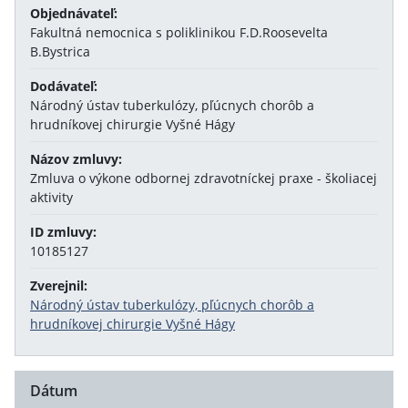
Objednávateľ:
Fakultná nemocnica s poliklinikou F.D.Roosevelta
B.Bystrica
Dodávateľ:
Národný ústav tuberkulózy, pľúcnych chorôb a
hrudníkovej chirurgie Vyšné Hágy
Názov zmluvy:
Zmluva o výkone odbornej zdravotníckej praxe - školiacej
aktivity
ID zmluvy:
10185127
Zverejnil:
Národný ústav tuberkulózy, pľúcnych chorôb a
hrudníkovej chirurgie Vyšné Hágy
Dátum