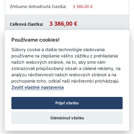
Zmluvne dohodnutá čiastka:
3 386,00 €
3 386,00 €
Celková čiastka:
Používame cookies!
Súbory cookie a ďalšie technológie sledovania
Návrat späť
používame na zlepšenie vášho zážitku z prehliadania
našich webových stránok, na to, aby sme vám
zobrazovali prispôsobený obsah a cielené reklamy, na
analýzu návštevnosti našich webových stránok a na
Vystavil:
Záhradnícke a rekreačné služby
pochopenie toho, odkiaľ naši návštevníci prichádzajú.
Zvoliť vlastné nastavenia
©
Úrad vlády SR
- Všetky práva vyhradené
Prijať všetko
Prehlásenie o prístupnosti
Zmluvy do 31.12.2010
Nastavenia cookies
Odmietnuť všetko
Tvorba stránok
: Aglo Solutions
Redakčný systém
: SysCom