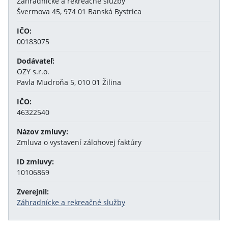
Záhradnícke a rekreačné služby
Švermova 45, 974 01 Banská Bystrica
IČO:
00183075
Dodávateľ:
OZY s.r.o.
Pavla Mudroňa 5, 010 01 Žilina
IČO:
46322540
Názov zmluvy:
Zmluva o vystavení zálohovej faktúry
ID zmluvy:
10106869
Zverejnil:
Záhradnícke a rekreačné služby