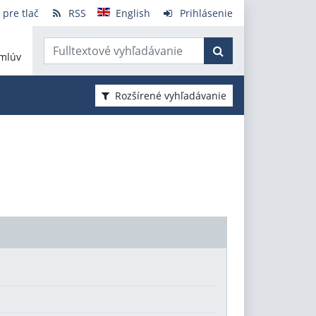
 pre tlač
RSS
English
Prihlásenie
mlúv
Rozšírené vyhľadávanie