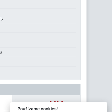
ny
ku
0,00 €
Celková čiastka:
Používame cookies!