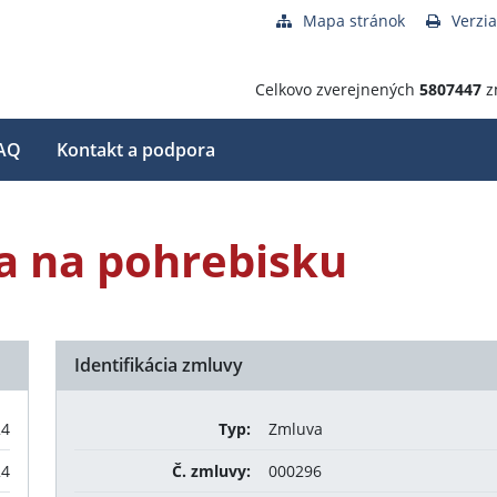
Mapa stránok
Verzia
Celkovo zverejnených
5807447
z
AQ
Kontakt a podpora
a na pohrebisku
Identifikácia zmluvy
24
Typ:
Zmluva
24
Č. zmluvy:
000296