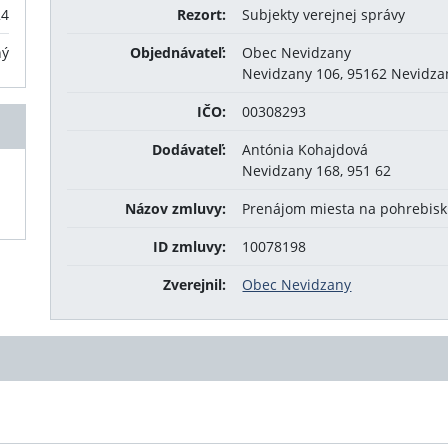
24
Rezort:
Subjekty verejnej správy
ný
Objednávateľ:
Obec Nevidzany
Nevidzany 106, 95162 Nevidza
IČO:
00308293
Dodávateľ:
Antónia Kohajdová
Nevidzany 168, 951 62
Názov zmluvy:
Prenájom miesta na pohrebis
ID zmluvy:
10078198
Zverejnil:
Obec Nevidzany