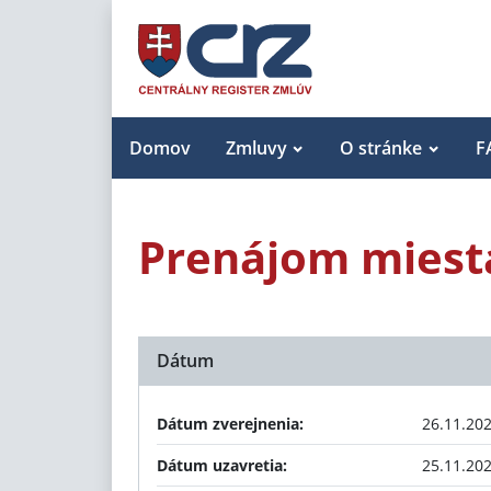
Domov
Zmluvy
O stránke
F
Prenájom miest
Dátum
Dátum zverejnenia:
26.11.20
Dátum uzavretia:
25.11.20