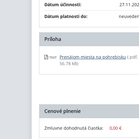
Dátum účinnosti:
27.11.20
Dátum platnosti do:
neuvede
Príloha
Prenájom miesta na pohrebisku
(.pdf,
TEXT
56.78 kB)
Cenové plnenie
Zmluvne dohodnutá čiastka:
0,00 €