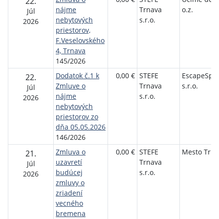
22.
nájme
Trnava
o.z.
Júl
nebytových
s.r.o.
2026
priestorov,
F.Veselovského
4, Trnava
145/2026
Dodatok č.1 k
0,00 €
STEFE
EscapeSpo
22.
Zmluve o
Trnava
s.r.o.
Júl
nájme
s.r.o.
2026
nebytových
priestorov zo
dňa 05.05.2026
146/2026
Zmluva o
0,00 €
STEFE
Mesto Trna
21.
uzavretí
Trnava
Júl
budúcej
s.r.o.
2026
zmluvy o
zriadení
vecného
bremena