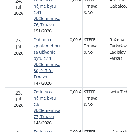
24.
nájme bytu
Trnava
Gabalcová
Júl
č.41-
s.r.o.
2026
Vl.Clementisa
76, Trnava
151/2026
Dohoda o
0,00 €
STEFE
Ružena
23.
splatení dlhu
Trnava
Farkašová,
Júl
za užívanie
s.r.o.
Ladislav
2026
bytu č.11,
Farkaš
Vl.Clementisa
80, 917 01
Trnava
147/2026
Zmluva o
0,00 €
STEFE
Iveta Tichá
23.
nájme bytu
Trnava
Júl
č.6-
s.r.o.
2026
Vl.Clementisa
77, Trnava
148/2026
Zmluva o
0,00 €
STEFE
Učíme deti,