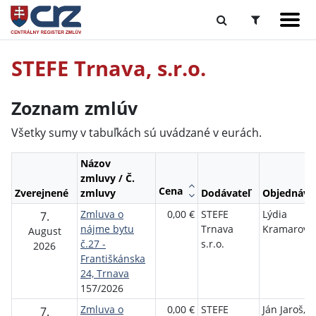
STEFE Trnava, s.r.o.
Zoznam zmlúv
Všetky sumy v tabuľkách sú uvádzané v eurách.
Názov
zmluvy / Č.
Cena
Zverejnené
zmluvy
Dodávateľ
Objednáva
Zmluva o
0,00 €
STEFE
Lýdia
7.
nájme bytu
Trnava
Kramarovi
August
č.27 -
s.r.o.
2026
Františkánska
24, Trnava
157/2026
Zmluva o
0,00 €
STEFE
Ján Jaroš, J
7.