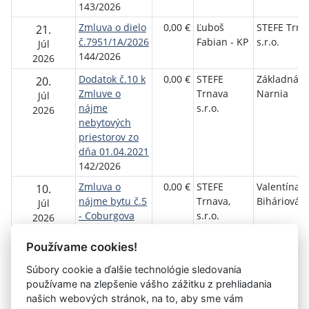
143/2026
Zmluva o dielo
0,00 €
Ľuboš
STEFE Trna
21.
č.7951/1A/2026
Fabian - KP
s.r.o.
Júl
144/2026
2026
Dodatok č.10 k
0,00 €
STEFE
Základná š
20.
Zmluve o
Trnava
Narnia
Júl
nájme
s.r.o.
2026
nebytových
priestorov zo
dňa 01.04.2021
142/2026
Zmluva o
0,00 €
STEFE
Valentína
10.
nájme bytu č.5
Trnava,
Biháriová
Júl
- Coburgova
s.r.o.
2026
78, Trnava
140/2026
Používame cookies!
Súbory cookie a ďalšie technológie sledovania
používame na zlepšenie vášho zážitku z prehliadania
Aktuálna
1
2
3
4
5
6
7
8
9
10
11
našich webových stránok, na to, aby sme vám