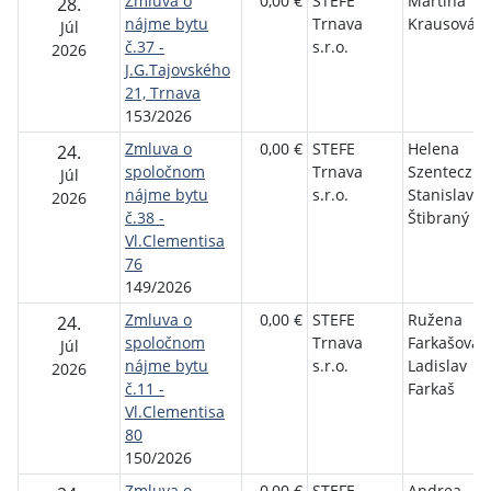
Zmluva o
0,00 €
STEFE
Martina
28.
nájme bytu
Trnava
Krausová
Júl
č.37 -
s.r.o.
2026
J.G.Tajovského
21, Trnava
153/2026
Zmluva o
0,00 €
STEFE
Helena
24.
spoločnom
Trnava
Szenteczká
Júl
nájme bytu
s.r.o.
Stanislav
2026
č.38 -
Štibraný
Vl.Clementisa
76
149/2026
Zmluva o
0,00 €
STEFE
Ružena
24.
spoločnom
Trnava
Farkašová,
Júl
nájme bytu
s.r.o.
Ladislav
2026
č.11 -
Farkaš
Vl.Clementisa
80
150/2026
Zmluva o
0,00 €
STEFE
Andrea