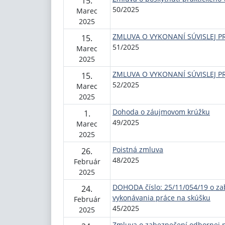
15.
50/2025
Marec
2025
ZMLUVA O VYKONANÍ SÚVISLEJ P
15.
51/2025
Marec
2025
ZMLUVA O VYKONANÍ SÚVISLEJ P
15.
52/2025
Marec
2025
Dohoda o záujmovom krúžku
1.
49/2025
Marec
2025
Poistná zmluva
26.
48/2025
Február
2025
DOHODA číslo: 25/11/054/19 o z
24.
vykonávania práce na skúšku
Február
45/2025
2025
Zmluva o zabezpečení odbornej 