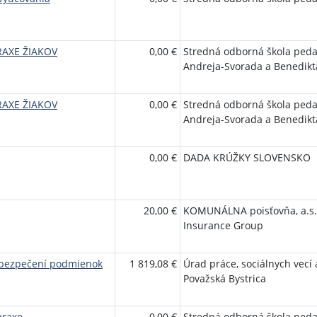
RAXE ŽIAKOV
0,00 €
Stredná odborná škola peda
Andreja-Svorada a Benedikt
RAXE ŽIAKOV
0,00 €
Stredná odborná škola peda
Andreja-Svorada a Benedikt
0,00 €
DADA KRÚŽKY SLOVENSKO
20,00 €
KOMUNÁLNA poisťovňa, a.s.
Insurance Group
abezpečení podmienok
1 819,08 €
Úrad práce, sociálnych vecí 
Považská Bystrica
praxe
0,00 €
Stredná odborná škola peda