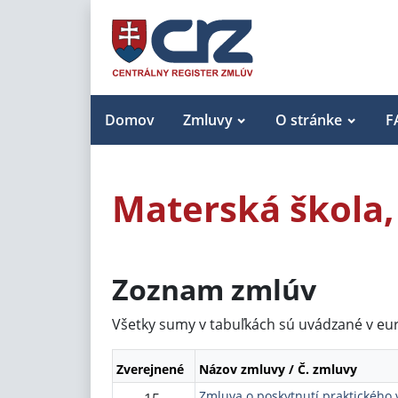
Domov
Zmluvy
O stránke
F
Materská škola,
Zoznam zmlúv
Všetky sumy v tabuľkách sú uvádzané v eu
Zverejnené
Názov zmluvy / Č. zmluvy
Zmluva o poskytnutí praktického