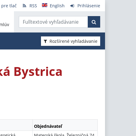
 pre tlač
RSS
English
Prihlásenie
mlúv
Rozšírené vyhľadávanie
ká Bystrica
Objednávateľ
agogická
Materská škola, Železničná 74,