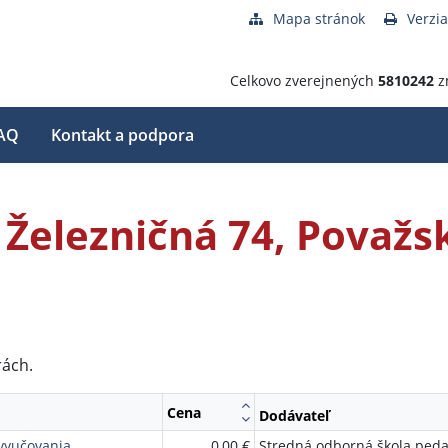
Mapa stránok
Verzia
Celkovo zverejnených
5810242
z
AQ
Kontakt a podpora
 Železničná 74, Považs
rách.
Cena
Dodávateľ
 vyučovania
0,00 €
Stredná odborná škola ped