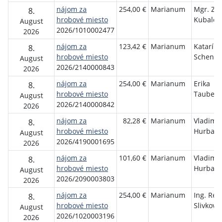
nájom za
254,00 €
Marianum
Mgr. Zit
8.
hrobové miesto
Kubalco
August
2026/1010002477
2026
nájom za
123,42 €
Marianum
Katarína
8.
hrobové miesto
Schenko
August
2026/2140000843
2026
nájom za
254,00 €
Marianum
Erika
8.
hrobové miesto
Taubero
August
2026/2140000842
2026
nájom za
82,28 €
Marianum
Vladimír
8.
hrobové miesto
Hurban
August
2026/4190001695
2026
nájom za
101,60 €
Marianum
Vladimír
8.
hrobové miesto
Hurban
August
2026/2090003803
2026
nájom za
254,00 €
Marianum
Ing. Ren
8.
hrobové miesto
Slivková
August
2026/1020003196
2026