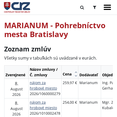
MARIANUM - Pohrebníctvo
mesta Bratislavy
Zoznam zmlúv
Všetky sumy v tabuľkách sú uvádzané v eurách.
Názov zmluvy /
Cena
Zverejnené
Č. zmluvy
Dodávateľ
Objedná
nájom za
259,97 €
Marianum
Ing. Pav
8.
hrobové miesto
Gerhat
August
2026/1060000279
2026
nájom za
254,00 €
Marianum
Mgr. Zit
8.
hrobové miesto
Kubalco
August
2026/1010002478
2026