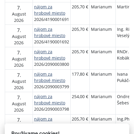
nájom za
205,70 €
Marianum
Martin 
7.
hrobové miesto
August
2026/4190001691
2026
nájom za
205,70 €
Marianum
Ing. Ric
7.
hrobové miesto
Veselý
August
2026/4190001692
2026
nájom za
205,70 €
Marianum
RNDr. E
7.
hrobové miesto
Kobákov
August
2026/2090003800
2026
nájom za
177,80 €
Marianum
Ivana
7.
hrobové miesto
Pukáčov
August
2026/2090003799
2026
nájom za
254,00 €
Marianum
Ondrej
7.
hrobové miesto
Šebesta
August
2026/2090003798
2026
nájom za
205,70 €
Marianum
Ing.PhD.
7.
hrobové miesto
Marek D
August
2026/1010002475
2026
Používame cookies!