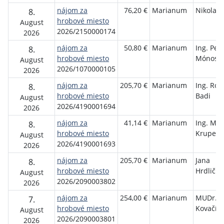
nájom za
76,20 €
Marianum
Nikola H
8.
hrobové miesto
August
2026/2150000174
2026
nájom za
50,80 €
Marianum
Ing. Pet
8.
hrobové miesto
Mónosi
August
2026/1070000105
2026
nájom za
205,70 €
Marianum
Ing. Rób
8.
hrobové miesto
Badi
August
2026/4190001694
2026
nájom za
41,14 €
Marianum
Ing. Mar
8.
hrobové miesto
Krupec
August
2026/4190001693
2026
nájom za
205,70 €
Marianum
Jana
8.
hrobové miesto
Hrdličko
August
2026/2090003802
2026
nájom za
254,00 €
Marianum
MUDr. A
7.
hrobové miesto
Kovačík
August
2026/2090003801
2026