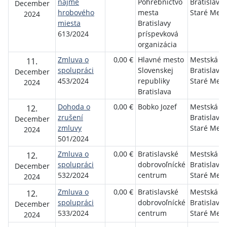
nájme
Pohrebníctvo
Bratislava-
December
hrobového
mesta
Staré Mest
2024
miesta
Bratislavy
613/2024
príspevková
organizácia
Zmluva o
0,00 €
Hlavné mesto
Mestská ča
11.
spolupráci
Slovenskej
Bratislava-
December
453/2024
republiky
Staré Mest
2024
Bratislava
Dohoda o
0,00 €
Bobko Jozef
Mestská ča
12.
zrušení
Bratislava-
December
zmluvy
Staré Mest
2024
501/2024
Zmluva o
0,00 €
Bratislavské
Mestská ča
12.
spolupráci
dobrovoľnícké
Bratislava-
December
532/2024
centrum
Staré Mest
2024
Zmluva o
0,00 €
Bratislavské
Mestská ča
12.
spolupráci
dobrovoľnícké
Bratislava-
December
533/2024
centrum
Staré Mest
2024