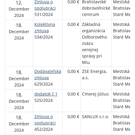
Zmluva o
0,00 €
Bratislavské
Mestská ča
12.
spolupráci
dobrovoľnícké
Bratislava-
December
531/2024
centrum
Staré Mest
2024
Kolektívna
0,00 €
Základná
Mestská ča
18.
zmluva
organizácia
Bratislava-
December
534/2024
Odborového
Staré Mest
2024
zväzu
verejnej
správy pri
Miu
Dodávateľská
0,00 €
ZSE Energia,
Mestská ča
18.
zmluva
a.s.
Bratislava-
December
629/2024
Staré Mest
2024
dodatok č.1
0,00 €
Cmorej Július
Mestská ča
18.
525/2024
Bratislava-
December
Staré Mest
2024
Zmluva o
0,00 €
SANLUX s.r.o.
Mestská ča
18.
spolupráci
Bratislava-
December
452/2024
Staré Mest
2024