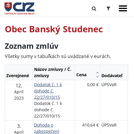
Obec Banský Studenec
Zoznam zmlúv
Všetky sumy v tabuľkách sú uvádzané v eurách.
Názov zmluvy / Č.
Cena
Zverejnené
zmluvy
Dodávateľ
Ob
Dodatok č. 1 k
0,00 €
ÚPSVaR
Ob
12.
dohode č.
St
Apríl
22/27/010/15
2023
Dodatok č. 1 k
dohode č.
22/27/010/15
Dohoda o
410,64 €
ÚPSVaR
Ob
3.
zabezpečení
St
Apríl