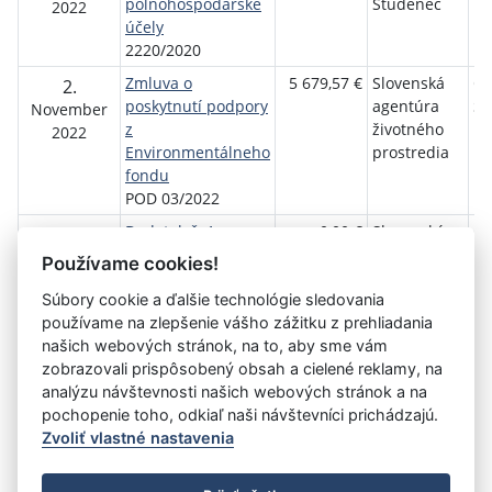
poľnohospodárske
Studenec
2022
účely
2220/2020
Zmluva o
5 679,57 €
Slovenská
Ob
2.
poskytnutí podpory
agentúra
St
November
z
životného
2022
Environmentálneho
prostredia
fondu
POD 03/2022
Dodatok č. 1
0,00 €
Slovenská
Ob
2.
Dodatok č. 1 k
agentúra
St
November
Používame cookies!
Zmluve č. PD
životného
2022
Súbory cookie a ďalšie technológie sledovania
03/2022
prostredia
používame na zlepšenie vášho zážitku z prehliadania
našich webových stránok, na to, aby sme vám
zobrazovali prispôsobený obsah a cielené reklamy, na
Aktuálna
«
1
2
3
4
5
6
»
analýzu návštevnosti našich webových stránok a na
stránka
pochopenie toho, odkiaľ naši návštevníci prichádzajú.
5
Zvoliť vlastné nastavenia
©
Úrad vlády SR
- Všetky práva vyhradené