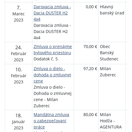
Darovacia zmluva -
0,00 €
Hlavný
Ob
7.
Dacia DUSTER H2
banský úrad
St
Marec
4x4
2023
Darovacia zmluva -
Dacia DUSTER H2
4x4
Zmluva o prenájme
70,00 €
Obec
Pa
24.
bytového priestoru
Banský
Ma
Február
Dodatok č. 5
Studenec
2023
Zmluva o dielo -
97,20 €
Milan
Ob
10.
dohoda o zmluvnej
Zuberec
St
Február
cene
2023
Zmluva o dielo -
Dohoda o zmluvnej
cene - Milan
Zuberec
Mandátna zmluva
80,00 €
Milan
Ob
18.
o zabezpečovaní
Hodža -
St
Január
práce
AGENTURA
2023