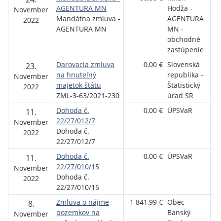
AGENTURA MN
Hodža -
St
November
Mandátna zmluva -
AGENTURA
2022
AGENTURA MN
MN -
obchodné
zastúpenie
Darovacia zmluva
0,00 €
Slovenská
Ob
23.
na hnuteľný
republika -
St
November
majetok štátu
Štatistický
2022
ZML-3-63/2021-230
úrad SR
Dohoda č.
0,00 €
ÚPSVaR
Ob
11.
22/27/012/7
St
November
Dohoda č.
2022
22/27/012/7
Dohoda č.
0,00 €
ÚPSVaR
Ob
11.
22/27/010/15
St
November
Dohoda č.
2022
22/27/010/15
Zmluva o nájme
1 841,99 €
Obec
RD
8.
pozemkov na
Banský
PR
November