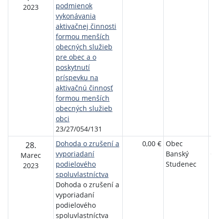
podmienok
2023
vykonávania
aktivačnej činnosti
formou menších
obecných služieb
pre obec a o
poskytnutí
príspevku na
aktivačnú činnosť
formou menších
obecných služieb
obci
23/27/054/131
Dohoda o zrušení a
0,00 €
Obec
In
28.
vyporiadaní
Banský
On
Marec
podielového
Studenec
2023
spoluvlastníctva
Dohoda o zrušení a
vyporiadaní
podielového
spoluvlastníctva