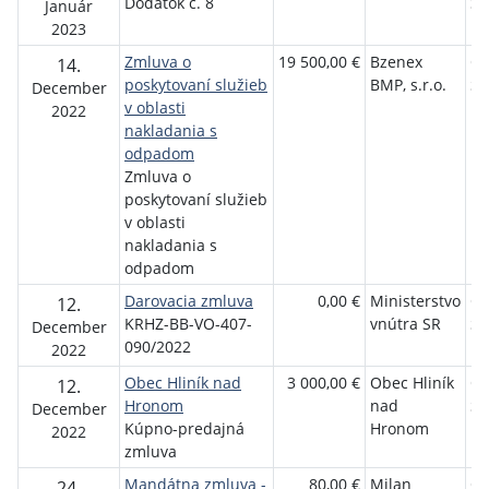
Dodatok č. 8
St
Január
2023
Zmluva o
19 500,00 €
Bzenex
Ob
14.
poskytovaní služieb
BMP, s.r.o.
St
December
v oblasti
2022
nakladania s
odpadom
Zmluva o
poskytovaní služieb
v oblasti
nakladania s
odpadom
Darovacia zmluva
0,00 €
Ministerstvo
Ob
12.
KRHZ-BB-VO-407-
vnútra SR
St
December
090/2022
2022
Obec Hliník nad
3 000,00 €
Obec Hliník
Ob
12.
Hronom
nad
St
December
Kúpno-predajná
Hronom
2022
zmluva
Mandátna zmluva -
80,00 €
Milan
Ob
24.