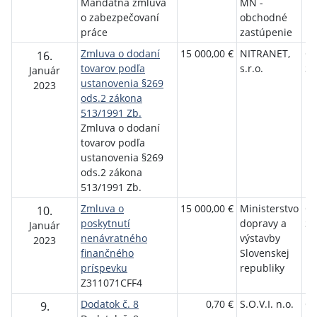
Mandátna zmluva
MN -
o zabezpečovaní
obchodné
práce
zastúpenie
Zmluva o dodaní
15 000,00 €
NITRANET,
Ob
16.
tovarov podľa
s.r.o.
St
Január
ustanovenia §269
2023
ods.2 zákona
513/1991 Zb.
Zmluva o dodaní
tovarov podľa
ustanovenia §269
ods.2 zákona
513/1991 Zb.
Zmluva o
15 000,00 €
Ministerstvo
Ob
10.
poskytnutí
dopravy a
St
Január
nenávratného
výstavby
2023
finančného
Slovenskej
príspevku
republiky
Z311071CFF4
Dodatok č. 8
0,70 €
S.O.V.I. n.o.
Ob
9.