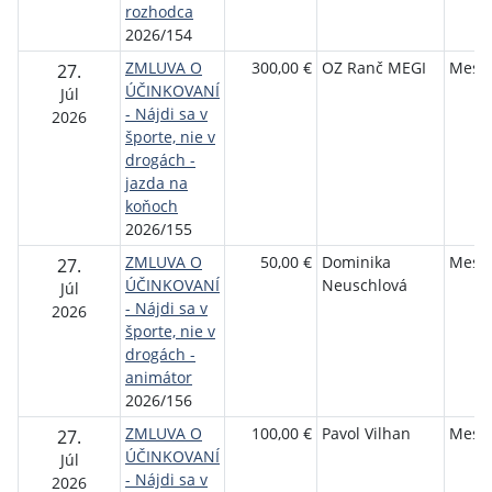
rozhodca
2026/154
ZMLUVA O
300,00 €
OZ Ranč MEGI
Mesto
27.
ÚČINKOVANÍ
Júl
- Nájdi sa v
2026
športe, nie v
drogách -
jazda na
koňoch
2026/155
ZMLUVA O
50,00 €
Dominika
Mesto
27.
ÚČINKOVANÍ
Neuschlová
Júl
- Nájdi sa v
2026
športe, nie v
drogách -
animátor
2026/156
ZMLUVA O
100,00 €
Pavol Vilhan
Mesto
27.
ÚČINKOVANÍ
Júl
- Nájdi sa v
2026