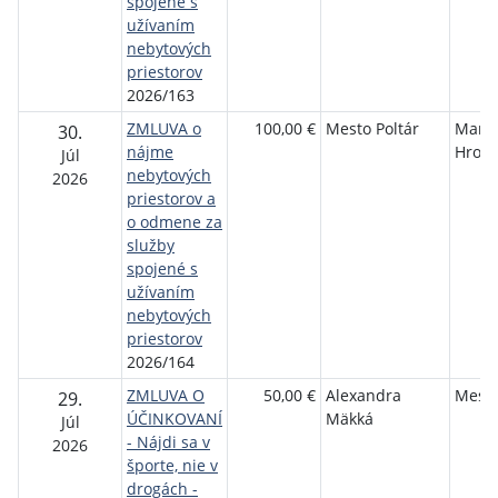
spojené s
užívaním
nebytových
priestorov
2026/163
ZMLUVA o
100,00 €
Mesto Poltár
Mart
30.
nájme
Hronč
Júl
nebytových
2026
priestorov a
o odmene za
služby
spojené s
užívaním
nebytových
priestorov
2026/164
ZMLUVA O
50,00 €
Alexandra
Mesto
29.
ÚČINKOVANÍ
Mäkká
Júl
- Nájdi sa v
2026
športe, nie v
drogách -