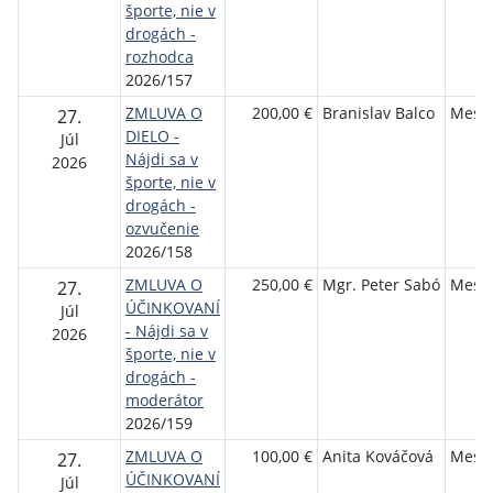
športe, nie v
drogách -
rozhodca
2026/157
ZMLUVA O
200,00 €
Branislav Balco
Mesto
27.
DIELO -
Júl
Nájdi sa v
2026
športe, nie v
drogách -
ozvučenie
2026/158
ZMLUVA O
250,00 €
Mgr. Peter Sabó
Mesto
27.
ÚČINKOVANÍ
Júl
- Nájdi sa v
2026
športe, nie v
drogách -
moderátor
2026/159
ZMLUVA O
100,00 €
Anita Kováčová
Mesto
27.
ÚČINKOVANÍ
Júl