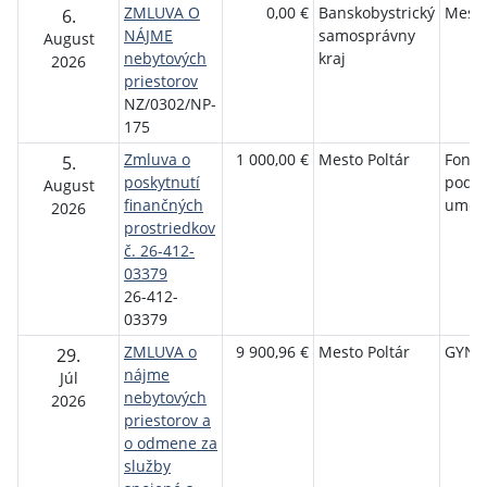
ZMLUVA O
0,00 €
Banskobystrický
Mesto
6.
NÁJME
samosprávny
August
nebytových
kraj
2026
priestorov
NZ/0302/NP-
175
Zmluva o
1 000,00 €
Mesto Poltár
Fond 
5.
poskytnutí
podp
August
finančných
umen
2026
prostriedkov
č. 26-412-
03379
26-412-
03379
ZMLUVA o
9 900,96 €
Mesto Poltár
GYNVO
29.
nájme
Júl
nebytových
2026
priestorov a
o odmene za
služby