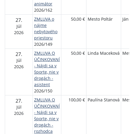
animátor
2026/162
ZMLUVA o
50,00 €
Mesto Poltár
Ján C
27.
nájme
Júl
nebytového
2026
priestoru
2026/149
ZMLUVA O
50,00 €
Linda Maceková
Mesto
27.
ÚČINKOVANÍ
Júl
- Nájdi sa v
2026
športe, nie v
drogách -
asistent
2026/150
ZMLUVA O
100,00 €
Paulína Stanová
Mesto
27.
ÚČINKOVANÍ
Júl
- Nájdi sa v
2026
športe, nie v
drogách -
rozhodca