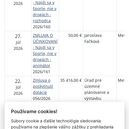
- Nájdi sa v
2026
športe, nie v
drogách -
rozhodca
2026/160
ZMLUVA O
50,00 €
Jaroslava
Mesto
27.
ÚČINKOVANÍ
Fačková
Júl
- Nájdi sa v
2026
športe, nie v
drogách -
animátor
2026/161
Zmluva o
35 416,00 €
Úrad pre
Mesto
22.
poskytnutí
územné
Júl
dotácie
plánovanie a
2026
056/2026
výstavbu
Slovenskej
republiky
Používame cookies!
Súbory cookie a ďalšie technológie sledovania
používame na zlepšenie vášho zážitku z prehliadania