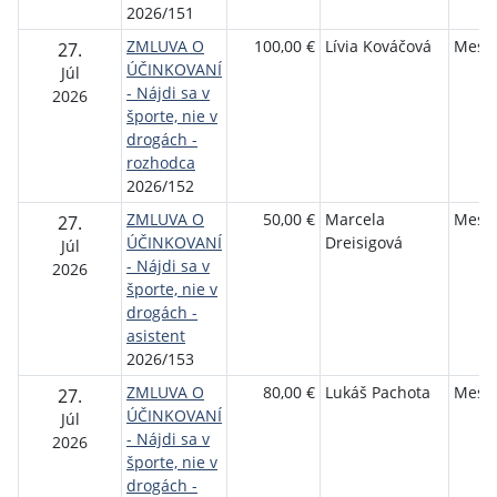
2026/151
ZMLUVA O
100,00 €
Lívia Kováčová
Mesto
27.
ÚČINKOVANÍ
Júl
- Nájdi sa v
2026
športe, nie v
drogách -
rozhodca
2026/152
ZMLUVA O
50,00 €
Marcela
Mesto
27.
ÚČINKOVANÍ
Dreisigová
Júl
- Nájdi sa v
2026
športe, nie v
drogách -
asistent
2026/153
ZMLUVA O
80,00 €
Lukáš Pachota
Mesto
27.
ÚČINKOVANÍ
Júl
- Nájdi sa v
2026
športe, nie v
drogách -