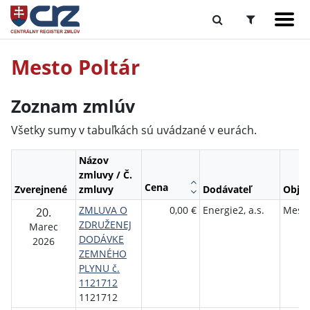
Mesto Poltár
Zoznam zmlúv
Všetky sumy v tabuľkách sú uvádzané v eurách.
Názov
zmluvy / Č.
Cena
Zverejnené
zmluvy
Dodávateľ
Objed
ZMLUVA O
0,00 €
Energie2, a.s.
Mesto
20.
ZDRUŽENEJ
Marec
DODÁVKE
2026
ZEMNÉHO
PLYNU č.
1121712
1121712