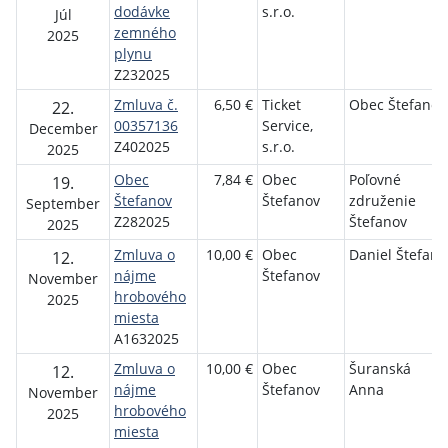
dodávke
s.r.o.
Júl
zemného
2025
plynu
Z232025
Zmluva č.
6,50 €
Ticket
Obec Štefanov
22.
00357136
Service,
December
Z402025
s.r.o.
2025
Obec
7,84 €
Obec
Poľovné
19.
Štefanov
Štefanov
združenie
September
Z282025
Štefanov
2025
Zmluva o
10,00 €
Obec
Daniel Štefan
12.
nájme
Štefanov
November
hrobového
2025
miesta
A1632025
Zmluva o
10,00 €
Obec
Šuranská
12.
nájme
Štefanov
Anna
November
hrobového
2025
miesta