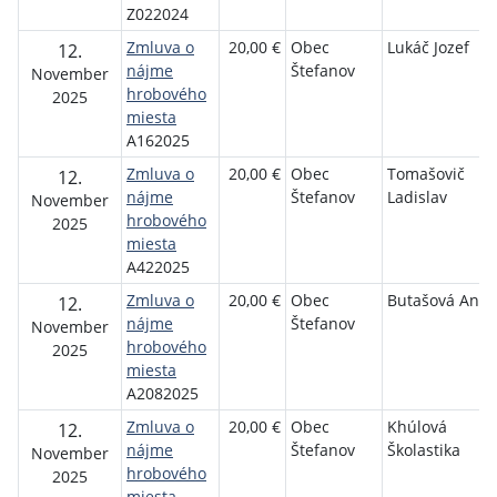
Z022024
Zmluva o
20,00 €
Obec
Lukáč Jozef
12.
nájme
Štefanov
November
hrobového
2025
miesta
A162025
Zmluva o
20,00 €
Obec
Tomašovič
12.
nájme
Štefanov
Ladislav
November
hrobového
2025
miesta
A422025
Zmluva o
20,00 €
Obec
Butašová Ann
12.
nájme
Štefanov
November
hrobového
2025
miesta
A2082025
Zmluva o
20,00 €
Obec
Khúlová
12.
nájme
Štefanov
Školastika
November
hrobového
2025
miesta