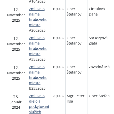
A1642025
Zmluva o
10,00 €
Obec
Cintulová
12.
nájme
Štefanov
Dana
November
hrobového
2025
miesta
A2662025
Zmluva o
10,00 €
Obec
Šarkozyová
12.
nájme
Štefanov
Zlata
November
hrobového
2025
miesta
A3552025
Zmluva o
10,00 €
Obec
Závodná Mári
12.
nájme
Štefanov
November
hrobového
2025
miesta
B2332025
Zmluva o
20,00 €
Mgr. Peter
Obec Štefanov
25.
dielo a
Irša
Január
poskytovaní
2024
služieb