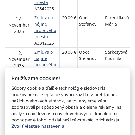
miesta
A2842025
Zmluva o
20,00 €
Obec
Ferenčíková
12.
nájme
Štefanov
Mária
November
hrobového
2025
miesta
A3342025
Zmluva o
20,00 €
Obec
Šarkozyová
12.
nájme
Štefanov
Ľudmila
November
hrobového
2025
miesta
A3542025
Používame cookies!
Súbory cookie a ďalšie technológie sledovania
používame na zlepšenie vášho zážitku z prehliadania
Aktuálna
«
1
2
3
4
5
6
7
8
9
10
našich webových stránok, na to, aby sme vám
stránka
zobrazovali prispôsobený obsah a cielené reklamy, na
11
»
3
analýzu návštevnosti našich webových stránok a na
pochopenie toho, odkiaľ naši návštevníci prichádzajú.
Zvoliť vlastné nastavenia