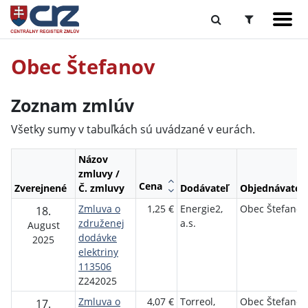
Obec Štefanov
Zoznam zmlúv
Všetky sumy v tabuľkách sú uvádzané v eurách.
Názov
zmluvy /
Cena
Zverejnené
Č. zmluvy
Dodávateľ
Objednávateľ
Zmluva o
1,25 €
Energie2,
Obec Štefanov
18.
združenej
a.s.
August
dodávke
2025
elektriny
113506
Z242025
Zmluva o
4,07 €
Torreol,
Obec Štefanov
17.