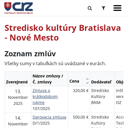
Stredisko kultúry Bratislava
- Nové Mesto
Zoznam zmlúv
Všetky sumy v tabuľkách sú uvádzané v eurách.
Názov zmluvy /
Cena
Zverejnené
Č. zmluvy
Dodávateľ
Objed
Zmluva o
320,00 €
Stredisko
Inštit
13.
krátkodobom
Kultúry
verejn
November
nájme
BNM
OZ
2025
107/2025
Darovacia zmluva
500,00 €
Stredisko
Accen
14.
D/1/2025
Kultúry
Techn
November