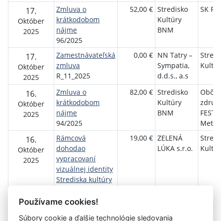
Zmluva o
52,00 €
Stredisko
SK Pr
17.
krátkodobom
Kultúry
Október
nájme
BNM
2025
96/2025
Zamestnávateľská
0,00 €
NN Tatry –
Stredi
17.
zmluva
Sympatia,
Kultú
Október
R_11_2025
d.d.s., a.s
2025
Zmluva o
82,00 €
Stredisko
Občia
16.
krátkodobom
Kultúry
združ
Október
nájme
BNM
FESTI
2025
94/2025
Meteo
Rámcová
19,00 €
ZELENÁ
Stredi
16.
dohodao
LÚKA s.r.o.
Kultú
Október
vypracovaní
2025
vizuálnej identity
Strediska kultúry
Brati
R_10_2025
Používame cookies!
Súbory cookie a ďalšie technológie sledovania