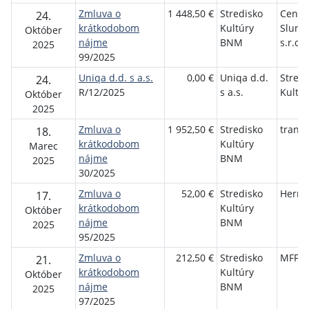
Zmluva o
1 448,50 €
Stredisko
Centr
24.
krátkodobom
Kultúry
Sluneč
Október
nájme
BNM
s.r.o.
2025
99/2025
Uniqa d.d. s a.s.
0,00 €
Uniqa d.d.
Stredi
24.
R/12/2025
s a.s.
Kultú
Október
2025
Zmluva o
1 952,50 €
Stredisko
transi
18.
krátkodobom
Kultúry
Marec
nájme
BNM
2025
30/2025
Zmluva o
52,00 €
Stredisko
Herm
17.
krátkodobom
Kultúry
Október
nájme
BNM
2025
95/2025
Zmluva o
212,50 €
Stredisko
MFF Ek
21.
krátkodobom
Kultúry
Október
nájme
BNM
2025
97/2025