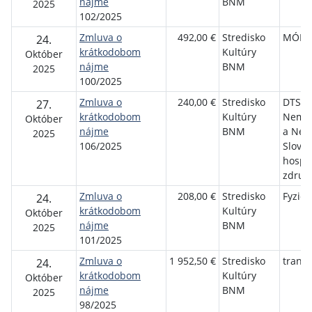
nájme
BNM
2025
102/2025
Zmluva o
492,00 €
Stredisko
MÓLO,
24.
krátkodobom
Kultúry
Október
nájme
BNM
2025
100/2025
Zmluva o
240,00 €
Stredisko
DTSW 
27.
krátkodobom
Kultúry
Nemec
Október
nájme
BNM
a Nem
2025
106/2025
Slove
hospo
združ
Zmluva o
208,00 €
Stredisko
Fyzick
24.
krátkodobom
Kultúry
Október
nájme
BNM
2025
101/2025
Zmluva o
1 952,50 €
Stredisko
transi
24.
krátkodobom
Kultúry
Október
nájme
BNM
2025
98/2025