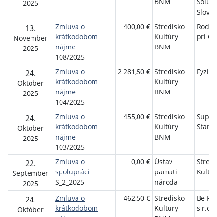
BNM
Soluti
2025
Slovak
Zmluva o
400,00 €
Stredisko
Rodič
13.
krátkodobom
Kultúry
pri GI
November
nájme
BNM
2025
108/2025
Zmluva o
2 281,50 €
Stredisko
Fyzick
24.
krátkodobom
Kultúry
Október
nájme
BNM
2025
104/2025
Zmluva o
455,00 €
Stredisko
Super
24.
krátkodobom
Kultúry
Starfil
Október
nájme
BNM
2025
103/2025
Zmluva o
0,00 €
Ústav
Stredi
22.
spolupráci
pamäti
Kultú
September
S_2_2025
národa
2025
Zmluva o
462,50 €
Stredisko
Be Fre
24.
krátkodobom
Kultúry
s.r.o.
Október