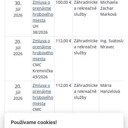
Zmluva o
100,00 €
Záhradnícke
Michaela
30.
prenájme
a rekreačné
Zachar
Júl
hrobového
služby
Marková
2026
miesta
UH
38/2026
Zmluva o
112,00 €
Záhradnícke
Ing. Svätoslav
20.
prenájme
a rekreačné
Mravec
Júl
hrobového
služby
2026
miesta
CMC
Kremnička
43/2026
Zmluva o
112,00 €
Záhradnícke
Mária
20.
prenájme
a rekreačné
Hanzelová
Júl
hrobového
služby
2026
miesta
CMC
Kremnička
44/2026
Používame cookies!