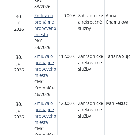
RKC
83/2026
Zmluva o
0,00 €
Záhradnícke
Anna
30.
prenájme
a rekreačné
Chamulová
Júl
hrobového
služby
2026
miesta
RKC
84/2026
Zmluva o
112,00 €
Záhradnícke
Tatiana Sujov
30.
prenájme
a rekreačné
Júl
hrobového
služby
2026
miesta
CMC
Kremnička
46/2026
Zmluva o
120,00 €
Záhradnícke
Ivan Fekiač
30.
prenájme
a rekreačné
Júl
hrobového
služby
2026
miesta
CMC
Kremnička