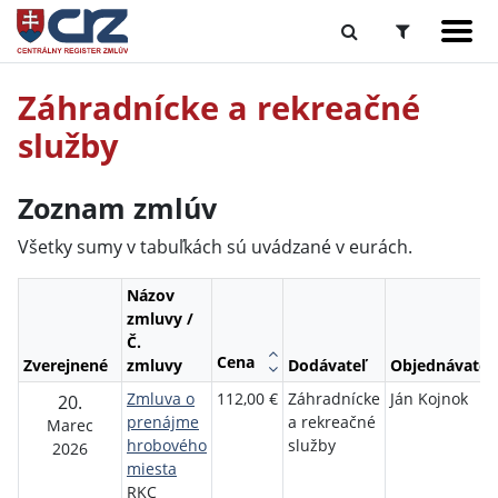
Záhradnícke a rekreačné
služby
Zoznam zmlúv
Všetky sumy v tabuľkách sú uvádzané v eurách.
Názov
zmluvy /
Č.
Cena
Zverejnené
zmluvy
Dodávateľ
Objednávateľ
Zmluva o
112,00 €
Záhradnícke
Ján Kojnok
20.
prenájme
a rekreačné
Marec
hrobového
služby
2026
miesta
RKC