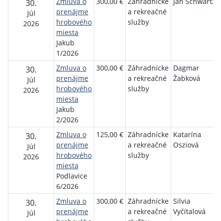
Zmluva o
300,00 €
Záhradnícke
Ján Schwartz
30.
prenájme
a rekreačné
Júl
hrobového
služby
2026
miesta
Jakub
1/2026
Zmluva o
300,00 €
Záhradnícke
Dagmar
30.
prenájme
a rekreačné
Žabková
Júl
hrobového
služby
2026
miesta
Jakub
2/2026
Zmluva o
125,00 €
Záhradnícke
Katarína
30.
prenájme
a rekreačné
Osziová
Júl
hrobového
služby
2026
miesta
Podlavice
6/2026
Zmluva o
300,00 €
Záhradnícke
Silvia
30.
prenájme
a rekreačné
Vyčítalová
Júl