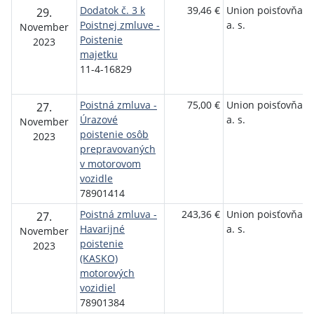
Dodatok č. 3 k
39,46 €
Union poisťovňa,
29.
Poistnej zmluve -
a. s.
November
Poistenie
2023
majetku
11-4-16829
Poistná zmluva -
75,00 €
Union poisťovňa,
27.
Úrazové
a. s.
November
poistenie osôb
2023
prepravovaných
v motorovom
vozidle
78901414
Poistná zmluva -
243,36 €
Union poisťovňa,
27.
Havarijné
a. s.
November
poistenie
2023
(KASKO)
motorových
vozidiel
78901384