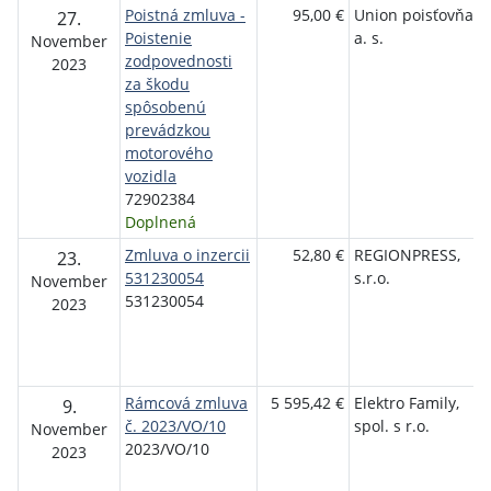
Poistná zmluva -
95,00 €
Union poisťovňa,
27.
Poistenie
a. s.
November
zodpovednosti
2023
za škodu
spôsobenú
prevádzkou
motorového
vozidla
72902384
Doplnená
Zmluva o inzercii
52,80 €
REGIONPRESS,
23.
531230054
s.r.o.
November
531230054
2023
Rámcová zmluva
5 595,42 €
Elektro Family,
9.
č. 2023/VO/10
spol. s r.o.
November
2023/VO/10
2023