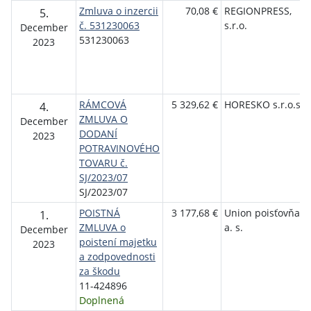
Zmluva o inzercii
70,08 €
REGIONPRESS,
5.
č. 531230063
s.r.o.
December
531230063
2023
RÁMCOVÁ
5 329,62 €
HORESKO s.r.o.s
4.
ZMLUVA O
December
DODANÍ
2023
POTRAVINOVÉHO
TOVARU č.
SJ/2023/07
SJ/2023/07
POISTNÁ
3 177,68 €
Union poisťovňa,
1.
ZMLUVA o
a. s.
December
poistení majetku
2023
a zodpovednosti
za škodu
11-424896
Doplnená