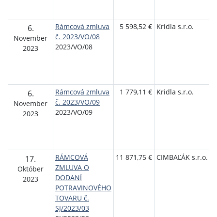
Rámcová zmluva
5 598,52 €
Kridla s.r.o.
6.
č. 2023/VO/08
November
2023/VO/08
2023
Rámcová zmluva
1 779,11 €
Kridla s.r.o.
6.
č. 2023/VO/09
November
2023/VO/09
2023
RÁMCOVÁ
11 871,75 €
CIMBAĽÁK s.r.o.
17.
ZMLUVA O
Október
DODANÍ
2023
POTRAVINOVÉHO
TOVARU č.
SJ/2023/03