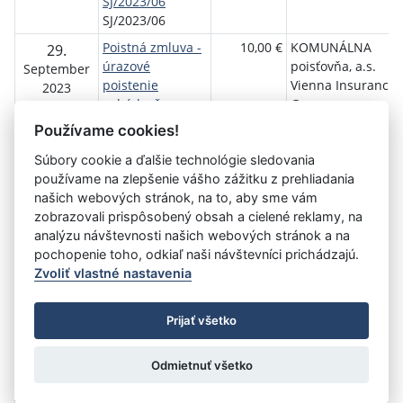
SJ/2023/06
SJ/2023/06
Poistná zmluva -
10,00 €
KOMUNÁLNA
29.
úrazové
poisťovňa, a.s.
September
poistenie
Vienna Insurance
2023
uchádzačov o
Group
zamestnanie
Používame cookies!
počas projektu
Súbory cookie a ďalšie technológie sledovania
5190060638
používame na zlepšenie vášho zážitku z prehliadania
našich webových stránok, na to, aby sme vám
zobrazovali prispôsobený obsah a cielené reklamy, na
Aktuálna
«
1
2
3
4
5
6
7
8
»
analýzu návštevnosti našich webových stránok a na
stránka
pochopenie toho, odkiaľ naši návštevníci prichádzajú.
5
Zvoliť vlastné nastavenia
©
Úrad vlády SR
- Všetky práva vyhradené
Prijať všetko
Prehlásenie o prístupnosti
Zmluvy do 31.12.2010
Nastavenia cookies
Odmietnuť všetko
Tvorba stránok
: Aglo Solutions
Redakčný systém
: SysCom