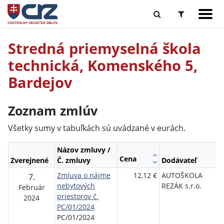
Stredná priemyselná škola
technická, Komenského 5,
Bardejov
Zoznam zmlúv
Všetky sumy v tabuľkách sú uvádzané v eurách.
Názov zmluvy /
Cena
Zverejnené
Č. zmluvy
Dodávateľ
Zmluva o nájme
12,12 €
AUTOŠKOLA
7.
nebytových
REZÁK s.r.o.
Február
priestorov č.
2024
PC/01/2024
PC/01/2024