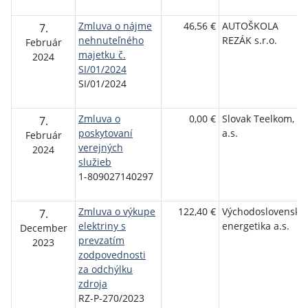
Zmluva o nájme
46,56 €
AUTOŠKOLA
7.
nehnuteľného
REZÁK s.r.o.
Február
majetku č.
2024
SI/01/2024
SI/01/2024
Zmluva o
0,00 €
Slovak Teelkom,
7.
poskytovaní
a.s.
Február
verejných
2024
služieb
1-809027140297
Zmluva o výkupe
122,40 €
Východoslovenská
7.
elektriny s
energetika a.s.
December
prevzatím
2023
zodpovednosti
za odchýlku
zdroja
RZ-P-270/2023