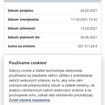
Dátum podpisu:
24.02.2021
Dátum zverejnenia:
11.03.2021 15:32
Dátum účinnosti:
12.03.2021
Dátum platnosti do:
30.06.2021
Suma na zmluve:
507 311,26 €
Používame cookies!
Príloha
Súbory cookie a ďalšie technológie sledovania
používame na zlepšenie vášho zážitku z prehliadania
T-SVS-DO-02-61-20A-2021-2351
(.pdf, 9.17 MB)
TEXT
našich webových stránok, na to, aby sme vám
zobrazovali prispôsobený obsah a cielené reklamy, na
analýzu návštevnosti našich webových stránok a na
Návrat späť na zmluvu
pochopenie toho, odkiaľ naši návštevníci prichádzajú.
Zvoliť vlastné nastavenia