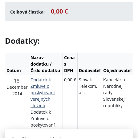
0,00 €
Celková čiastka:
Dodatky:
Názov
Cena
dodatku /
s
Dátum
Číslo dodatku
DPH
Dodávateľ
Objednávateľ
Dodatok k
0,00 €
Slovak
Kancelária
18.
Zmluve o
Telekom,
Národnej
December
poskytovaní
a.s.
rady
2014
verejných
Slovenskej
služieb
republiky
Dodatok k
Zmluve o
poskytovaní
verejných
služieb