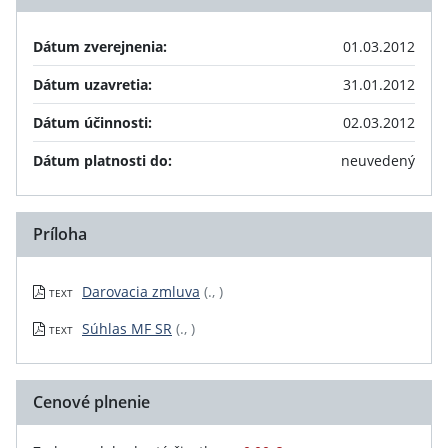
Dátum zverejnenia:
01.03.2012
Dátum uzavretia:
31.01.2012
Dátum účinnosti:
02.03.2012
Dátum platnosti do:
neuvedený
Príloha
Darovacia zmluva
(., )
TEXT
Súhlas MF SR
(., )
TEXT
Cenové plnenie