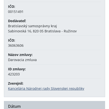
IČO:
00151491
Dodávateľ:
Bratislavský samosprávny kraj
Sabinovská 16, 820 05 Bratislava - Ružinov
IČO:
36063606
Názov zmluvy:
Darovacia zmluva
ID zmluvy:
423203
Zverejnil:
Kancelária Národnej rady Slovenskej republiky
Dátum