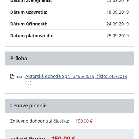
Dátum zverejnenia:
23.09.2019
Dátum uzavretia:
18.09.2019
Dátum účinnosti:
24.09.2019
Dátum platnosti do:
25.09.2019
Príloha
Autorská dohoda Spr.: 3496/2019, číslo: 245/2019
TEXT
(., )
Cenové plnenie
Zmluvne dohodnutá čiastka:
150,00 €
150,00 €