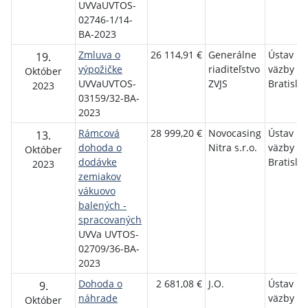
UVVaUVTOS-
02746-1/14-
BA-2023
Zmluva o
26 114,91 €
Generálne
Ústav na
19.
výpožičke
riaditeľstvo
väzby v
Október
UVVaUVTOS-
ZVJS
Bratisla
2023
03159/32-BA-
2023
Rámcová
28 999,20 €
Novocasing
Ústav na
13.
dohoda o
Nitra s.r.o.
väzby v
Október
dodávke
Bratisla
2023
zemiakov
vákuovo
balených -
spracovaných
UVVa UVTOS-
02709/36-BA-
2023
Dohoda o
2 681,08 €
J.O.
Ústav na
9.
náhrade
väzby v
Október