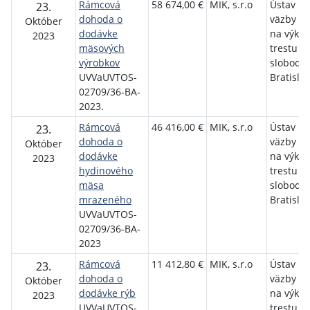
Rámcová
58 674,00 €
MIK, s.r.o
Ústav na
23.
dohoda o
väzby a 
Október
dodávke
na výko
2023
mäsových
trestu o
výrobkov
slobody
UVVaUVTOS-
Bratisla
02709/36-BA-
2023.
Rámcová
46 416,00 €
MIK, s.r.o
Ústav na
23.
dohoda o
väzby a 
Október
dodávke
na výko
2023
hydinového
trestu o
mäsa
slobody
mrazeného
Bratisla
UVVaUVTOS-
02709/36-BA-
2023
Rámcová
11 412,80 €
MIK, s.r.o
Ústav na
23.
dohoda o
väzby a 
Október
dodávke rýb
na výko
2023
UVVaUVTOS-
trestu o