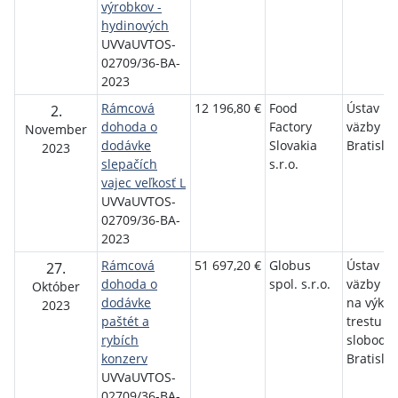
výrobkov -
hydinových
UVVaUVTOS-
02709/36-BA-
2023
Rámcová
12 196,80 €
Food
Ústav na
2.
dohoda o
Factory
väzby v
November
dodávke
Slovakia
Bratisla
2023
slepačích
s.r.o.
vajec veľkosť L
UVVaUVTOS-
02709/36-BA-
2023
Rámcová
51 697,20 €
Globus
Ústav na
27.
dohoda o
spol. s.r.o.
väzby a 
Október
dodávke
na výko
2023
paštét a
trestu o
rybích
slobody
konzerv
Bratisla
UVVaUVTOS-
02709/36-BA-