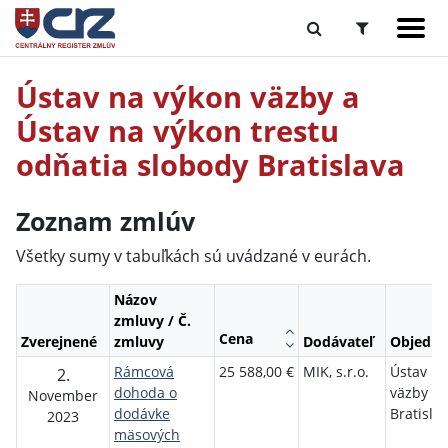
Ústav na výkon väzby a
Ústav na výkon trestu
odňatia slobody Bratislava
Zoznam zmlúv
Všetky sumy v tabuľkách sú uvádzané v eurách.
Názov
zmluvy / Č.
Cena
Zverejnené
zmluvy
Dodávateľ
Objedná
Rámcová
25 588,00 €
MIK, s.r.o.
Ústav na
2.
dohoda o
väzby v
November
dodávke
Bratisla
2023
mäsových