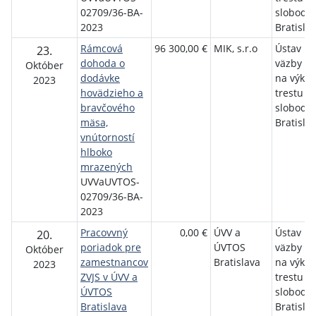
02709/36-BA-
slobody
2023
Bratisla
Rámcová
96 300,00 €
MIK, s.r.o
Ústav na
23.
dohoda o
väzby a 
Október
dodávke
na výko
2023
hovädzieho a
trestu o
bravčového
slobody
mäsa,
Bratisla
vnútorností
hlboko
mrazených
UVVaUVTOS-
02709/36-BA-
2023
Pracovvný
0,00 €
ÚVV a
Ústav na
20.
poriadok pre
ÚVTOS
väzby a 
Október
zamestnancov
Bratislava
na výko
2023
ZVJS v ÚVV a
trestu o
ÚVTOS
slobody
Bratislava
Bratisla