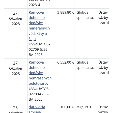
2023-4
Rámcová
3 889,80 €
Globus
Ústav na
27.
dohoda o
spol. s.r.o.
väzby v
Október
dodávke
Bratisla
2023
minerálnych
vôd, kávy a
čaju
UVVaUVTOS-
02709-5/36-
BA-2023
Rámcová
6 552,00 €
Globus
Ústav na
27.
dohoda o
spol. s.r.o.
väzby v
Október
dodávke
Bratisla
2023
nemrazených
polotovarov
UVVaUVTOS-
02709-6/36-
BA-2023
darovacia
100,00 €
Mgr. N. C.
Ústav na
26.
zmluva
väzby a 
Október