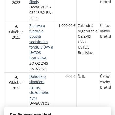
škody
Bratisla
2023
UVVaUVTOS-
03248/32-BA-
2023
Zmluva o
1 000,00 €
Základná
Ústav na
9.
tvorbe a
organizácia
väzby v
Október
použití
OZ ZVJS
Bratisla
2023
sociálneho
ÚVV a
fondu v ÚVV a
ÚVTOS
ÚVTOS
Bratislava
Bratislava
ZO OZ ZVJS-
BA-3/2023
Dohoda o
0,00 €
Š. B.
Ústav na
9.
skončení
väzby v
Október
nájmu
Bratisla
2023
služobného
bytu
UVVaUVTOS-
03553/32-BA-
2023
Používame cookies!