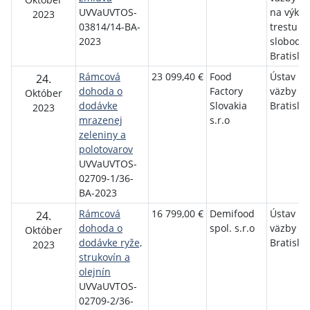
UVVaUVTOS-
na výko
2023
03814/14-BA-
trestu o
2023
slobody
Bratisla
Rámcová
23 099,40 €
Food
Ústav na
24.
dohoda o
Factory
väzby v
Október
dodávke
Slovakia
Bratisla
2023
mrazenej
s.r.o
zeleniny a
polotovarov
UVVaUVTOS-
02709-1/36-
BA-2023
Rámcová
16 799,00 €
Demifood
Ústav na
24.
dohoda o
spol. s.r.o
väzby v
Október
dodávke ryže,
Bratisla
2023
strukovín a
olejnín
UVVaUVTOS-
02709-2/36-