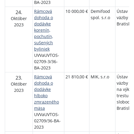
BA-2023
Rámcová
10 000,00 €
Demifood
Ústav na
24.
dohoda o
spol. s.r.o
väzby v
Október
dodávke
Bratisla
2023
korenín,
pochutín,
sušených
byliniek
UVVaUVTOS-
02709-3/36-
BA-2023
Rámcová
21 810,00 €
MIK, s.r.o
Ústav na
23.
dohoda o
väzby a 
Október
dodávke
na výko
2023
hlboko
trestu o
zmrazeného
slobody
mäsa
Bratisla
UVVaUVTOS-
02709/36-BA-
2023