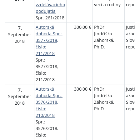
vzdelávacieho
vecí a rodiny
republ
podujatia
Spr. 261/2018
Autorská
300,00 €
PhDr.
Justič
7.
dohoda Spr.:
Jindřiška
akadé
September
3577/2018,
Záhorská,
Sloven
2018
číslo:
Ph.D.
republ
211/2018
Spr.:
3577/2018,
číslo:
211/2018
Autorská
300,00 €
PhDr.
Justič
7.
dohoda Spr.:
Jindřiška
akadé
September
3576/2018,
Záhorská,
Sloven
2018
číslo:
Ph.D.
republ
210/2018
Spr.:
3576/2018,
číslo: