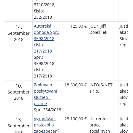
3710/2018,
číslo:
232/2018
Autorská
125,00 €
JUDr. Jiří
Justič
14.
dohoda Spr.:
Doležílek
akadé
September
3598/2018,
Sloven
2018
číslo:
republ
217/2018
Spr.:
3598/2018,
číslo:
217/2018
Zmluva o
18 696,00 €
INFO-S-NET
Justič
10.
poskytovaní
s.r.o.
akadé
September
služieb -
Sloven
2018
pranie
republ
Spr. 254/2018
Vykonávací
23 100,00 €
Ústredie
Justič
13.
protokol o
práce,
akadé
September
zabezpečení
sociálnych
Sloven
2018