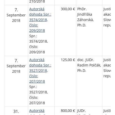
210/2018
Autorská
300,00 €
PhDr.
Justič
7.
dohoda Spr.:
Jindřiška
akadé
September
3574/2018,
Záhorská,
Sloven
2018
číslo:
Ph.D.
republ
209/2018
Spr.:
3574/2018,
číslo:
209/2018
Autorská
125,00 €
doc. JUDr.
Justič
7.
dohoda Spr.:
Radim Polčák,
akadé
September
3527/2018,
Ph.D.
Sloven
2018
číslo:
republ
207/2018
Spr.:
3527/2018,
číslo:
207/2018
Autorská
800,00 €
JUDr.
Justič
31.