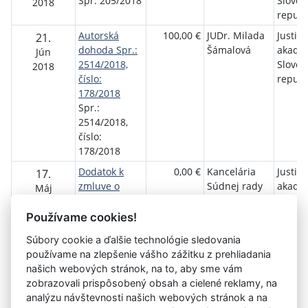
Spr. 205/2018
Sloven
2018
republ
Autorská
100,00 €
JUDr. Milada
Justič
21.
dohoda Spr.:
Šámalová
akadé
Jún
2514/2018,
Sloven
2018
číslo:
republ
178/2018
Spr.:
2514/2018,
číslo:
178/2018
Dodatok k
0,00 €
Kancelária
Justič
17.
zmluve o
Súdnej rady
akadé
Máj
výpožičke č.3
SR
Sloven
2018
Spr. 150/2018
republ
Používame cookies!
Súbory cookie a ďalšie technológie sledovania
používame na zlepšenie vášho zážitku z prehliadania
Aktuálna
«
31
32
33
34
35
36
37
38
našich webových stránok, na to, aby sme vám
stránka
zobrazovali prispôsobený obsah a cielené reklamy, na
39
40
41
»
36
analýzu návštevnosti našich webových stránok a na