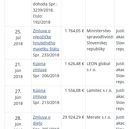
dohoda Spr.:
3239/2018,
číslo:
192/2018
Zmluva o
1 764,05 €
Ministerstvo
Justič
25.
výpožičke
spravodlivosti
akadé
Júl
hnuteľného
Slovenskej
Sloven
2018
majetku štátu
republiky
republ
Spr. 233/2018
Kúpna
1 626,48 €
LEON global
Justič
21.
zmluva
s.r.o.
akadé
Jún
Spr. 206/2018
Sloven
2018
republ
Kúpna
1 556,08 €
Lamitec s.r.o.
Justič
27.
zmluva
akadé
Jún
Spr. 213/2018
Sloven
2018
republ
Zmluva o
29 924,29 €
Merate s.r.o.
Justič
28.
dielo
akadé
Jún