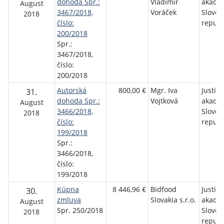
dohoda Spr.:
Vladimír
akadé
August
3467/2018,
Voráček
Sloven
2018
číslo:
republ
200/2018
Spr.:
3467/2018,
číslo:
200/2018
Autorská
800,00 €
Mgr. Iva
Justič
31.
dohoda Spr.:
Vojtková
akadé
August
3466/2018,
Sloven
2018
číslo:
republ
199/2018
Spr.:
3466/2018,
číslo:
199/2018
Kúpna
8 446,96 €
Bidfood
Justič
30.
zmluva
Slovakia s.r.o.
akadé
August
Spr. 250/2018
Sloven
2018
republ