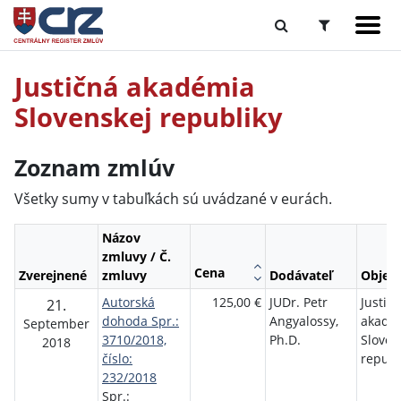
Justičná akadémia
Slovenskej republiky
Zoznam zmlúv
Všetky sumy v tabuľkách sú uvádzané v eurách.
Názov
zmluvy / Č.
Cena
Zverejnené
zmluvy
Dodávateľ
Objed
Autorská
125,00 €
JUDr. Petr
Justič
21.
dohoda Spr.:
Angyalossy,
akadé
September
3710/2018,
Ph.D.
Sloven
2018
číslo:
republ
232/2018
Spr.: