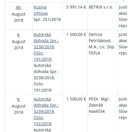
Kúpna
5 991,14 €
BETRIX s.r.o.
Justič
30.
zmluva
akadé
August
Spr. 251/2018
Sloven
2018
republ
Autorská
1 500,00 €
Denisa
Justič
9.
dohoda Spr.:
Petriláková,
akadé
August
3238/2018,
M.A., Lic. Dip.
Sloven
2018
číslo:
TEFLA
republ
191/2018
Autorská
dohoda Spr.:
3238/2018,
číslo:
191/2018
Autorská
1 500,00 €
PhDr. Mgr.
Justič
9.
dohoda Spr.:
Zdeněk
akadé
August
3239/2018,
Havlíček
Sloven
2018
číslo:
republ
192/2018
Autorská