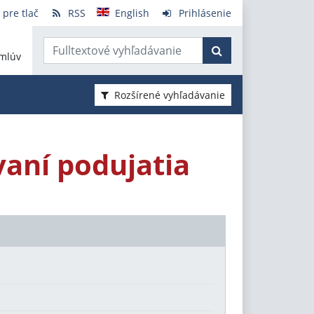
 pre tlač
RSS
English
Prihlásenie
mlúv
Rozšírené vyhľadávanie
vaní podujatia