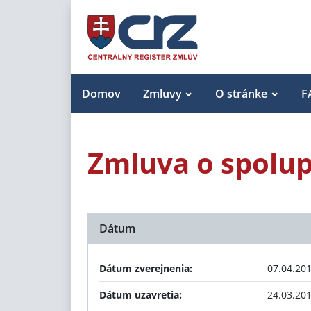
Domov
Zmluvy
O stránke
F
Zmluva o spolup
Dátum
Dátum zverejnenia:
07.04.20
Dátum uzavretia:
24.03.20