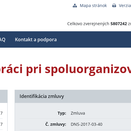
Mapa stránok
Verzia
Celkovo zverejnených
5807242
z
AQ
Kontakt a podpora
ráci pri spoluorganizo
Identifikácia zmluvy
17
Typ:
Zmluva
17
Č. zmluvy:
DNS-2017-03-40