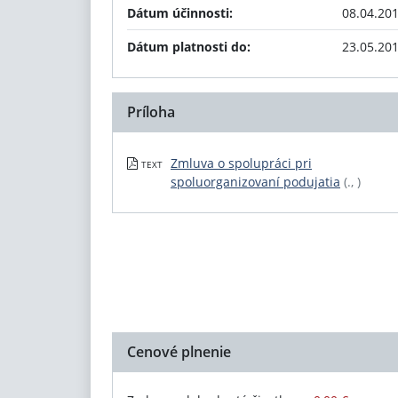
Dátum účinnosti:
08.04.20
Dátum platnosti do:
23.05.20
Príloha
Zmluva o spolupráci pri
TEXT
spoluorganizovaní podujatia
(., )
Cenové plnenie