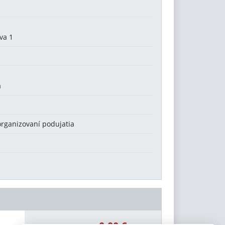
va 1
a
organizovaní podujatia