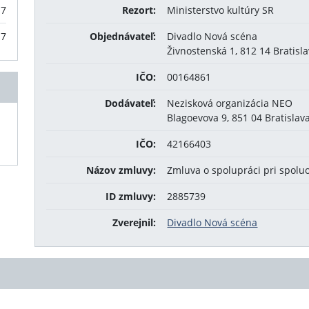
17
Rezort:
Ministerstvo kultúry SR
17
Objednávateľ:
Divadlo Nová scéna
Živnostenská 1, 812 14 Bratisla
IČO:
00164861
Dodávateľ:
Nezisková organizácia NEO
Blagoevova 9, 851 04 Bratislav
IČO:
42166403
Názov zmluvy:
Zmluva o spolupráci pri spolu
ID zmluvy:
2885739
Zverejnil:
Divadlo Nová scéna