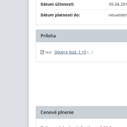
Dátum účinnosti:
05.04.20
Dátum platnosti do:
neuvede
Príloha
Dôvera dod. č.10
(., )
TEXT
Cenové plnenie