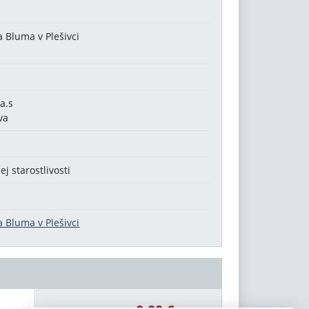
 Bluma v Plešivci
c
a.s
va
j starostlivosti
 Bluma v Plešivci