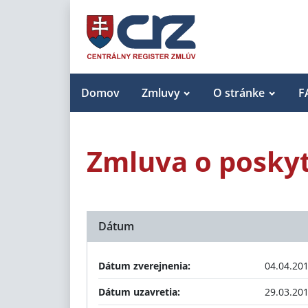
Domov
Zmluvy
O stránke
F
Zmluva o poskyt
Dátum
Dátum zverejnenia:
04.04.20
Dátum uzavretia:
29.03.20