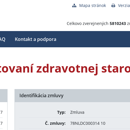
Mapa stránok
Verzia
Celkovo zverejnených
5810243
z
AQ
Kontakt a podpora
ovaní zdravotnej staro
Identifikácia zmluvy
17
Typ:
Zmluva
17
Č. zmluvy:
78NLDC000314 10