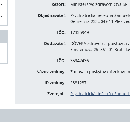
17
Rezort:
Ministerstvo zdravotníctva SR
ný
Objednávateľ:
Psychiatrická liečebňa Samuela
Gemerská 233,, 049 11 Plešive
IČO:
17335949
Dodávateľ:
DÔVERA zdravotná poisťovňa , 
Einsteinova 25, 851 01 Bratisla
IČO:
35942436
Názov zmluvy:
Zmluva o poskytovaní zdravotne
ID zmluvy:
2881237
Zverejnil:
Psychiatrická liečebňa Samuela