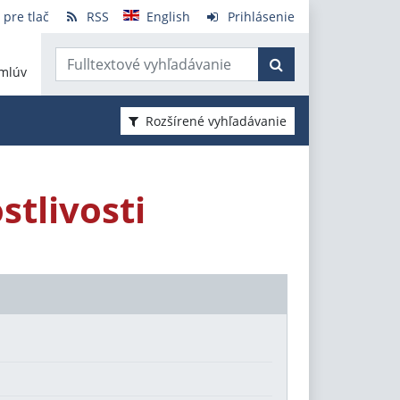
 pre tlač
RSS
English
Prihlásenie
mlúv
Rozšírené vyhľadávanie
stlivosti