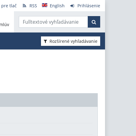
 pre tlač
RSS
English
Prihlásenie
mlúv
Rozšírené vyhľadávanie