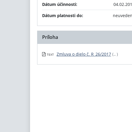
Dátum účinnosti:
04.02.20
Dátum platnosti do:
neuvede
Príloha
Zmluva o dielo č. R_26/2017
(., )
TEXT