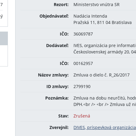
17
Rezort:
Ministerstvo vnútra SR
ný
Objednávateľ:
Nadácia Intenda
Pražská 11, 811 04 Bratislava
IČO:
36069787
Dodávateľ:
IVES, organizácia pre informat
Československej armády 20, 04
IČO:
00162957
Názov zmluvy:
Zmluva o dielo č. R_26/2017
ID zmluvy:
2799190
Poznámka:
Zmluva na dobu neurčitú, hodno
DPH.<br /> <br /> Zmluva už ni
Stav:
Zrušená
Zverejnil:
DIVES, príspevková organizácia