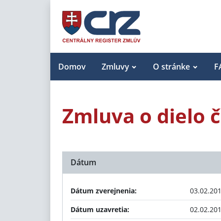
Domov
Zmluvy
O stránke
F
Zmluva o dielo č
Dátum
Dátum zverejnenia:
03.02.20
Dátum uzavretia:
02.02.20