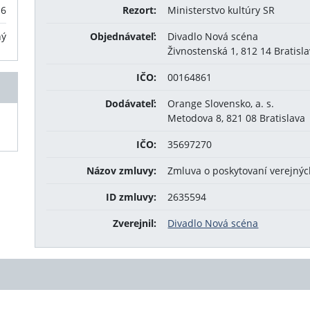
16
Rezort:
Ministerstvo kultúry SR
ný
Objednávateľ:
Divadlo Nová scéna
Živnostenská 1, 812 14 Bratisla
IČO:
00164861
Dodávateľ:
Orange Slovensko, a. s.
Metodova 8, 821 08 Bratislava
IČO:
35697270
Názov zmluvy:
Zmluva o poskytovaní verejnýc
ID zmluvy:
2635594
Zverejnil:
Divadlo Nová scéna