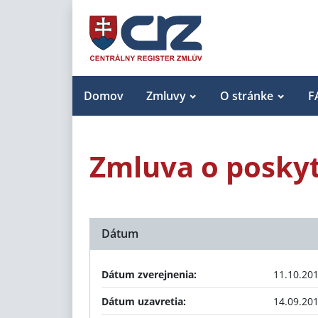
Domov
Zmluvy
O stránke
F
Zmluva o poskyt
Dátum
Dátum zverejnenia:
11.10.20
Dátum uzavretia:
14.09.20