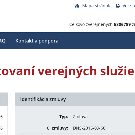
Mapa stránok
Verzia
Celkovo zverejnených
5806789
z
AQ
Kontakt a podpora
ovaní verejných služi
Identifikácia zmluvy
16
Typ:
Zmluva
16
Č. zmluvy:
DNS-2016-09-60