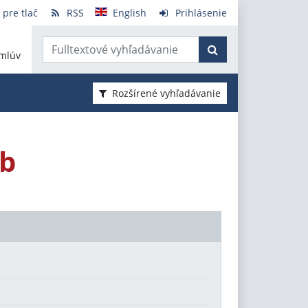
 pre tlač
RSS
English
Prihlásenie
mlúv
Rozšírené vyhľadávanie
eb