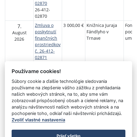
02870
26-412-
02870
Zmluva o
3 000,00 €
Knižnica Juraja
Fond 
7.
poskytnutí
Fándlyho v
podp
August
finančných
Trnave
umen
2026
prostriedkov
č. 26-412-
02871
26-412-
02871
Používame cookies!
Súbory cookie a ďalšie technológie sledovania
používame na zlepšenie vášho zážitku z prehliadania
Aktuálna
1
2
3
4
5
6
7
8
9
10
11
našich webových stránok, na to, aby sme vám
stránka
zobrazovali prispôsobený obsah a cielené reklamy, na
»
1
analýzu návštevnosti našich webových stránok a na
pochopenie toho, odkiaľ naši návštevníci prichádzajú.
Zvoliť vlastné nastavenia
©
Úrad vlády SR
- Všetky práva vyhradené
Prijať všetko
Prehlásenie o prístupnosti
Zmluvy do 31.12.2010