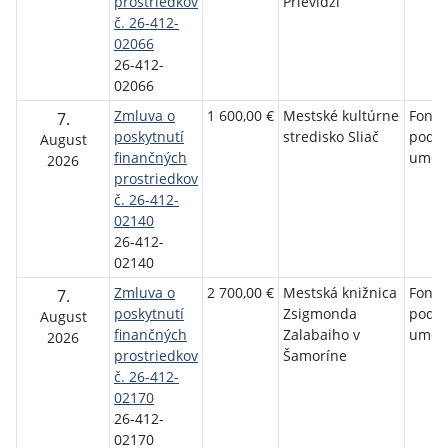
prostriedkov
Prievidzi
č. 26-412-
02066
26-412-
02066
Zmluva o
1 600,00 €
Mestské kultúrne
Fond 
7.
poskytnutí
stredisko Sliač
podp
August
finančných
umen
2026
prostriedkov
č. 26-412-
02140
26-412-
02140
Zmluva o
2 700,00 €
Mestská knižnica
Fond 
7.
poskytnutí
Zsigmonda
podp
August
finančných
Zalabaiho v
umen
2026
prostriedkov
Šamoríne
č. 26-412-
02170
26-412-
02170