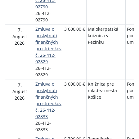
č. 26-412-
02790
26-412-
02790
Zmluva o
3 000,00 €
Malokarpatská
Fond 
7.
poskytnutí
knižnica v
podp
August
finančných
Pezinku
umen
2026
prostriedkov
č. 26-412-
02829
26-412-
02829
Zmluva o
3 000,00 €
Knižnica pre
Fond 
7.
poskytnutí
mládež mesta
podp
August
finančných
Košice
umen
2026
prostriedkov
č. 26-412-
02833
26-412-
02833
Zmluva o
5 700,00 €
Zemplínska
Fond 