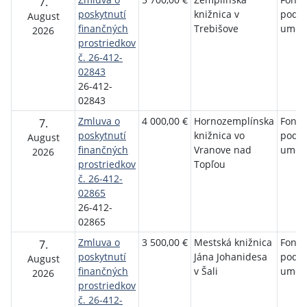
7.
poskytnutí
knižnica v
podp
August
finančných
Trebišove
umen
2026
prostriedkov
č. 26-412-
02843
26-412-
02843
Zmluva o
4 000,00 €
Hornozemplínska
Fond 
7.
poskytnutí
knižnica vo
podp
August
finančných
Vranove nad
umen
2026
prostriedkov
Topľou
č. 26-412-
02865
26-412-
02865
Zmluva o
3 500,00 €
Mestská knižnica
Fond 
7.
poskytnutí
Jána Johanidesa
podp
August
finančných
v Šali
umen
2026
prostriedkov
č. 26-412-