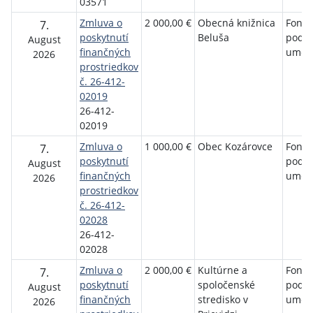
03571
Zmluva o
2 000,00 €
Obecná knižnica
Fond 
7.
poskytnutí
Beluša
podp
August
finančných
umen
2026
prostriedkov
č. 26-412-
02019
26-412-
02019
Zmluva o
1 000,00 €
Obec Kozárovce
Fond 
7.
poskytnutí
podp
August
finančných
umen
2026
prostriedkov
č. 26-412-
02028
26-412-
02028
Zmluva o
2 000,00 €
Kultúrne a
Fond 
7.
poskytnutí
spoločenské
podp
August
finančných
stredisko v
umen
2026