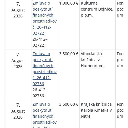
Zmluva o
1 000,00 €
Kultúrne
Fond 
7.
poskytnutí
centrum Bojnice,
podp
August
finančných
p.o.m.
umen
2026
prostriedkov
č. 26-412-
02722
26-412-
02722
Zmluva o
3 500,00 €
Vihorlatská
Fond 
7.
poskytnutí
knižnica v
podp
August
finančných
Humennom
umen
2026
prostriedkov
č. 26-412-
02786
26-412-
02786
Zmluva o
3 500,00 €
Krajská knižnica
Fond 
7.
poskytnutí
Karola Kmeťka v
podp
August
finančných
Nitre
umen
2026
prostriedkov