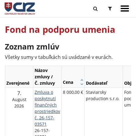
Fond na podporu umenia
Zoznam zmlúv
Všetky sumy v tabuľkách sú uvádzané v eurách.
Názov
zmluvy /
Cena
Zverejnené
Č. zmluvy
Dodávateľ
Objed
Zmluva o
8 000,00 €
Staviarsky
Fond 
7.
poskytnutí
production s.r.o.
podp
August
finančných
umen
2026
prostriedkov
č. 26-157-
03571
26-157-