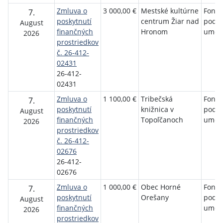
Zmluva o
3 000,00 €
Mestské kultúrne
Fond 
7.
poskytnutí
centrum Žiar nad
podp
August
finančných
Hronom
umen
2026
prostriedkov
č. 26-412-
02431
26-412-
02431
Zmluva o
1 100,00 €
Tribečská
Fond 
7.
poskytnutí
knižnica v
podp
August
finančných
Topoľčanoch
umen
2026
prostriedkov
č. 26-412-
02676
26-412-
02676
Zmluva o
1 000,00 €
Obec Horné
Fond 
7.
poskytnutí
Orešany
podp
August
finančných
umen
2026
prostriedkov