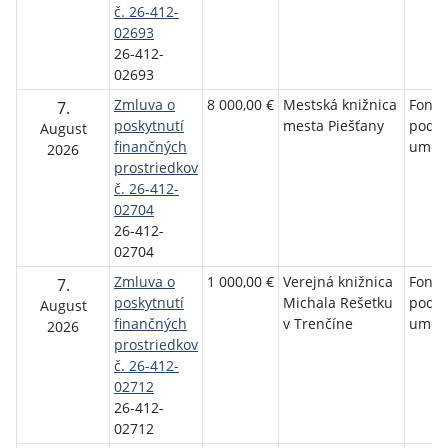
č. 26-412-
02693
26-412-
02693
Zmluva o
8 000,00 €
Mestská knižnica
Fond 
7.
poskytnutí
mesta Piešťany
podp
August
finančných
umen
2026
prostriedkov
č. 26-412-
02704
26-412-
02704
Zmluva o
1 000,00 €
Verejná knižnica
Fond 
7.
poskytnutí
Michala Rešetku
podp
August
finančných
v Trenčíne
umen
2026
prostriedkov
č. 26-412-
02712
26-412-
02712