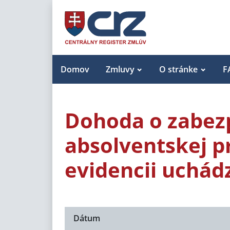
Domov
Zmluvy
O stránke
F
Dohoda o zabez
absolventskej p
evidencii uchád
Dátum