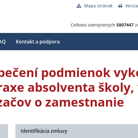
Mapa stránok
Verzia
Celkovo zverejnených
5807447
z
AQ
Kontakt a podpora
pečení podmienok vyk
raxe absolventa školy,
začov o zamestnanie
Identifikácia zmluvy