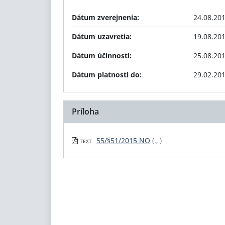
Dátum zverejnenia:
24.08.20
Dátum uzavretia:
19.08.20
Dátum účinnosti:
25.08.20
Dátum platnosti do:
29.02.20
Príloha
55/§51/2015 NO
(., )
TEXT