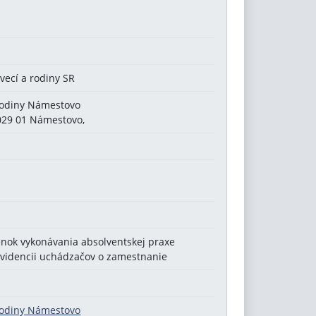
 vecí a rodiny SR
 rodiny Námestovo
 029 01 Námestovo,
ok vykonávania absolventskej praxe
evidencii uchádzačov o zamestnanie
 rodiny Námestovo