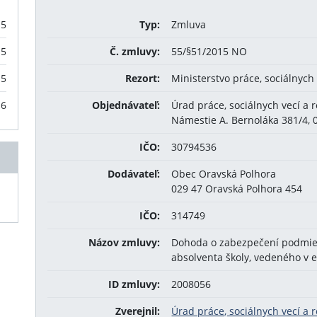
15
Typ:
Zmluva
15
Č. zmluvy:
55/§51/2015 NO
15
Rezort:
Ministerstvo práce, sociálnych
16
Objednávateľ:
Úrad práce, sociálnych vecí a
Námestie A. Bernoláka 381/4,
IČO:
30794536
Dodávateľ:
Obec Oravská Polhora
029 47 Oravská Polhora 454
IČO:
314749
Názov zmluvy:
Dohoda o zabezpečení podmien
absolventa školy, vedeného v 
ID zmluvy:
2008056
Zverejnil:
Úrad práce, sociálnych vecí a