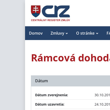
Domov
Zmluvy
O stránke
F
Rámcová dohoda
Dátum
Dátum zverejnenia:
30.10.20
Dátum uzavretia:
24.10.20