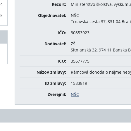
14
Rezort:
Ministerstvo školstva, výskumu
15
Objednávateľ:
NŠC
Trnavská cesta 37, 831 04 Brat
IČO:
30853923
Dodávateľ:
ZŠ
Sitnianská 32, 974 11 Banska B
IČO:
35677775
Názov zmluvy:
Rámcová dohoda o nájme neby
ID zmluvy:
1583819
Zverejnil:
NŠC