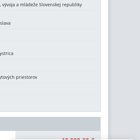
, vývoja a mládeže Slovenskej republiky
islava
ystrica
tových priestorov