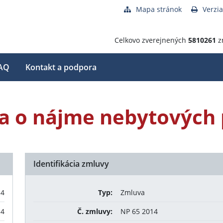
Mapa stránok
Verzia
Celkovo zverejnených
5810261
z
AQ
Kontakt a podpora
 o nájme nebytových 
Identifikácia zmluvy
14
Typ:
Zmluva
14
Č. zmluvy:
NP 65 2014