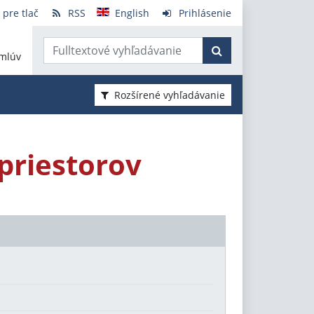
 pre tlač
RSS
English
Prihlásenie
mlúv
Rozšírené vyhľadávanie
priestorov