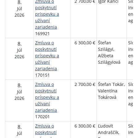
Zmluva o
2 700,00 €
Igor Kanči
Slov
8.
poskytnutí
inov
Júl
príspevku a
ener
2026
užívaní
agen
zariadenia
169921
Zmluva o
6 300,00 €
Štefan
Slov
8.
poskytnutí
Szilágyi,
inov
Júl
príspevku a
Alžbeta
ener
2026
užívaní
Szilágyiová
agen
zariadenia
170151
Zmluva o
2 700,00 €
Štefan Tokár,
Slov
8.
poskytnutí
Valentína
inov
Júl
príspevku a
Tokárová
ener
2026
užívaní
agen
zariadenia
170201
Zmluva o
6 300,00 €
Ľudovít
Slov
8.
poskytnutí
Andraščík,
inov
Júl