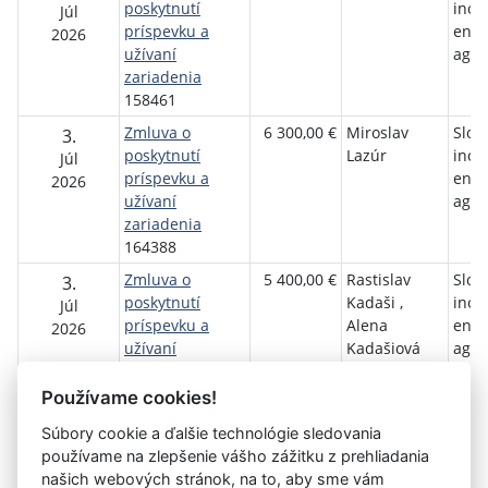
poskytnutí
inov
Júl
príspevku a
ener
2026
užívaní
agen
zariadenia
158461
Zmluva o
6 300,00 €
Miroslav
Slov
3.
poskytnutí
Lazúr
inov
Júl
príspevku a
ener
2026
užívaní
agen
zariadenia
164388
Zmluva o
5 400,00 €
Rastislav
Slov
3.
poskytnutí
Kadaši ,
inov
Júl
príspevku a
Alena
ener
2026
užívaní
Kadašiová
agen
zariadenia
165059
Používame cookies!
Súbory cookie a ďalšie technológie sledovania
používame na zlepšenie vášho zážitku z prehliadania
Aktuálna
«
12
13
14
15
16
17
18
19
našich webových stránok, na to, aby sme vám