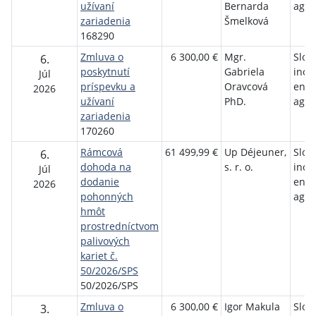
užívaní
Bernarda
agen
zariadenia
Šmelková
168290
Zmluva o
6 300,00 €
Mgr.
Slov
6.
poskytnutí
Gabriela
inov
Júl
príspevku a
Oravcová
ener
2026
užívaní
PhD.
agen
zariadenia
170260
Rámcová
61 499,99 €
Up Déjeuner,
Slov
6.
dohoda na
s. r. o.
inov
Júl
dodanie
ener
2026
pohonných
agen
hmôt
prostredníctvom
palivových
kariet č.
50/2026/SPS
50/2026/SPS
Zmluva o
6 300,00 €
Igor Makula
Slov
3.