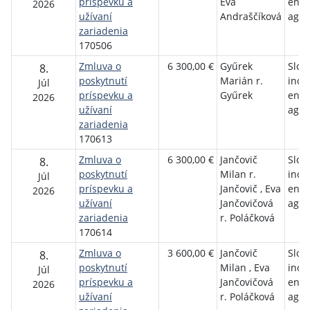
príspevku a
Eva
ener
2026
užívaní
Andraščíková
agen
zariadenia
170506
Zmluva o
6 300,00 €
Gyűrek
Slov
8.
poskytnutí
Marián r.
inov
Júl
príspevku a
Gyűrek
ener
2026
užívaní
agen
zariadenia
170613
Zmluva o
6 300,00 €
Jančovič
Slov
8.
poskytnutí
Milan r.
inov
Júl
príspevku a
Jančovič , Eva
ener
2026
užívaní
Jančovičová
agen
zariadenia
r. Poláčková
170614
Zmluva o
3 600,00 €
Jančovič
Slov
8.
poskytnutí
Milan , Eva
inov
Júl
príspevku a
Jančovičová
ener
2026
užívaní
r. Poláčková
agen