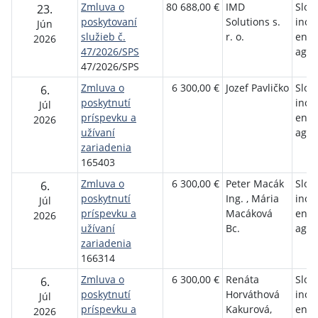
Zmluva o
80 688,00 €
IMD
Slov
23.
poskytovaní
Solutions s.
inov
Jún
služieb č.
r. o.
ener
2026
47/2026/SPS
agen
47/2026/SPS
Zmluva o
6 300,00 €
Jozef Pavličko
Slov
6.
poskytnutí
inov
Júl
príspevku a
ener
2026
užívaní
agen
zariadenia
165403
Zmluva o
6 300,00 €
Peter Macák
Slov
6.
poskytnutí
Ing. , Mária
inov
Júl
príspevku a
Macáková
ener
2026
užívaní
Bc.
agen
zariadenia
166314
Zmluva o
6 300,00 €
Renáta
Slov
6.
poskytnutí
Horváthová
inov
Júl
príspevku a
Kakurová,
ener
2026