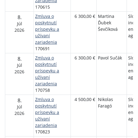
zariadenia
170615
Zmluva o
6 300,00 €
Martina
Slov
8.
poskytnutí
Ďubek
inov
Júl
príspevku a
Ševčíková
ener
2026
užívaní
agen
zariadenia
170691
Zmluva o
6 300,00 €
Pavol Sučák
Slov
8.
poskytnutí
inov
Júl
príspevku a
ener
2026
užívaní
agen
zariadenia
170758
Zmluva o
4 500,00 €
Nikolas
Slov
8.
poskytnutí
Faragó
inov
Júl
príspevku a
ener
2026
užívaní
agen
zariadenia
170823