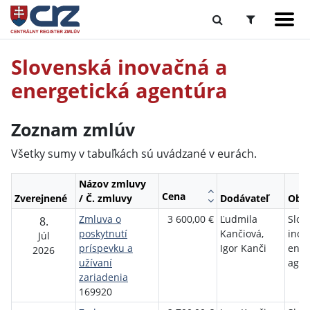
Slovenská inovačná a
energetická agentúra
Zoznam zmlúv
Všetky sumy v tabuľkách sú uvádzané v eurách.
Názov zmluvy
Cena
Zverejnené
/ Č. zmluvy
Dodávateľ
Obje
Zmluva o
3 600,00 €
Ľudmila
Slov
8.
poskytnutí
Kančiová,
inov
Júl
príspevku a
Igor Kanči
ener
2026
užívaní
agen
zariadenia
169920