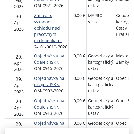
Máj
OM-0921-2026
ústav
2026
Zmluva o
0,00 €
MYPRO
Geodetic
30.
vykonaní
s.r.o.
kartograf
Apríl
dohľadu nad
ústav
2026
pracovnými
Bratislav
podmienkami
2-101-0010-2026
Objednávka na
0,00 €
Geodetický a
Mesto N
29.
údaje z ISKN
kartografický
Zámky
Apríl
OM-0915-2026
ústav
2026
Objednávka na
0,00 €
Geodetický a
Obec Soľ
29.
údaje z ISKN
kartografický
Apríl
OM-0902-2026
ústav
2026
Objednávka na
0,00 €
Geodetický a
Obec Su
29.
údaje z ISKN
kartografický
Apríl
OM-0913-2026
ústav
2026
Objednávka na
0,00 €
Geodetický a
Obec
29.
údaje z ISKN
kartografický
Muránsk
Apríl