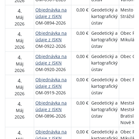
2026
Objednávka na
0,00 €
Geodetický a
Mesto
4.
údaje z ISKN
kartografický
Strážske
Máj
OM-0894-2026
ústav
2026
Objednávka na
0,00 €
Geodetický a
Obec Pla
4.
údaje z ISKN
kartografický
Mikuláš
Máj
OM-0922-2026
ústav
2026
Objednávka na
0,00 €
Geodetický a
Obec Ces
4.
údaje z ISKN
kartografický
Máj
OM-0920-2026
ústav
2026
Objednávka na
0,00 €
Geodetický a
Obec Ric
4.
údaje z ISKN
kartografický
Máj
OM-0919-2026
ústav
2026
Objednávka na
0,00 €
Geodetický a
Mestská 
4.
údaje z ISKN
kartografický
Mestská 
Máj
OM-0896-2026
ústav
Bratislav
2026
Nové Me
Objednávka na
0,00 €
Geodetický a
Obec Pla
4.
údaje z ISKN
kartografický
Mikuláš