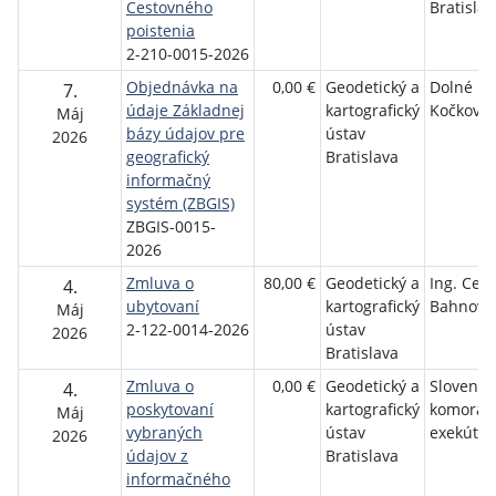
Cestovného
Bratislav
poistenia
2-210-0015-2026
Objednávka na
0,00 €
Geodetický a
Dolné
7.
údaje Základnej
kartografický
Kočkovc
Máj
bázy údajov pre
ústav
2026
geografický
Bratislava
informačný
systém (ZBGIS)
ZBGIS-0015-
2026
Zmluva o
80,00 €
Geodetický a
Ing. Cecí
4.
ubytovaní
kartografický
Bahnová
Máj
2-122-0014-2026
ústav
2026
Bratislava
Zmluva o
0,00 €
Geodetický a
Slovensk
4.
poskytovaní
kartografický
komora
Máj
vybraných
ústav
exekútor
2026
údajov z
Bratislava
informačného