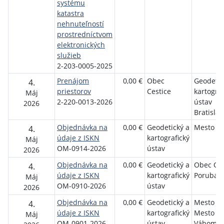
systému
katastra
nehnuteľností
prostredníctvom
elektronických
služieb
2-203-0005-2025
Prenájom
0,00 €
Obec
Geodetic
4.
priestorov
Cestice
kartograf
Máj
2-220-0013-2026
ústav
2026
Bratislav
Objednávka na
0,00 €
Geodetický a
Mesto Se
4.
údaje z ISKN
kartografický
Máj
OM-0914-2026
ústav
2026
Objednávka na
0,00 €
Geodetický a
Obec Or
4.
údaje z ISKN
kartografický
Poruba
Máj
OM-0910-2026
ústav
2026
Objednávka na
0,00 €
Geodetický a
Mesto N
4.
údaje z ISKN
kartografický
Mesto n
Máj
OM-0901-2026
ústav
Váhom