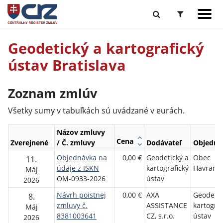
Geodetický a kartografický
ústav Bratislava
Zoznam zmlúv
Všetky sumy v tabuľkách sú uvádzané v eurách.
Názov zmluvy
Cena
Zverejnené
/ Č. zmluvy
Dodávateľ
Objedná
Objednávka na
0,00 €
Geodetický a
Obec
11.
údaje z ISKN
kartografický
Havrane
Máj
OM-0933-2026
ústav
2026
Návrh poistnej
0,00 €
AXA
Geodetic
8.
zmluvy č.
ASSISTANCE
kartograf
Máj
8381003641
CZ, s.r.o.
ústav
2026