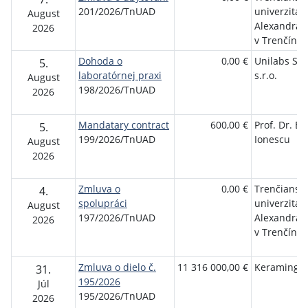
201/2026/TnUAD
univerzita
August
Alexandra 
2026
v Trenčíne
Dohoda o
0,00 €
Unilabs Slo
5.
laboratórnej praxi
s.r.o.
August
198/2026/TnUAD
2026
Mandatary contract
600,00 €
Prof. Dr. E
5.
199/2026/TnUAD
Ionescu
August
2026
Zmluva o
0,00 €
Trenčiansk
4.
spolupráci
univerzita
August
197/2026/TnUAD
Alexandra 
2026
v Trenčíne
Zmluva o dielo č.
11 316 000,00 €
Keraming, a
31.
195/2026
Júl
195/2026/TnUAD
2026