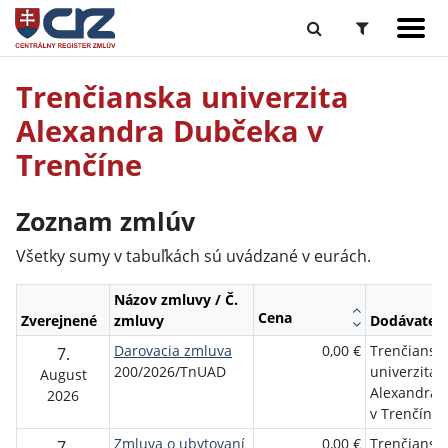
Trenčianska univerzita
Alexandra Dubčeka v
Trenčíne
Zoznam zmlúv
Všetky sumy v tabuľkách sú uvádzané v eurách.
Názov zmluvy / Č.
Cena
Zverejnené
zmluvy
Dodávateľ
Darovacia zmluva
0,00 €
Trenčiansk
7.
200/2026/TnUAD
univerzita
August
Alexandra 
2026
v Trenčíne
Zmluva o ubytovaní
0,00 €
Trenčiansk
7.