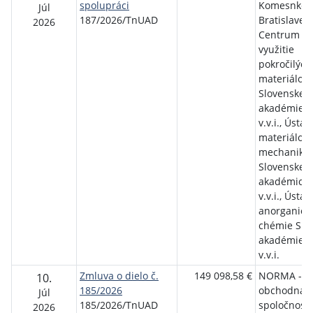
spolupráci
Komesnkéh
Júl
187/2026/TnUAD
Bratislave;
2026
Centrum p
využitie
pokročilých
materiálov
Slovenskej
akadémie v
v.v.i., Ústav
materiálov 
mechaniky 
Slovenskej
akadémice 
v.v.i., Ústav
anorganick
chémie Slo
akadémie v
v.v.i.
Zmluva o dielo č.
149 098,58 €
NORMA - s
10.
185/2026
obchodná
Júl
185/2026/TnUAD
spoločnosť, 
2026