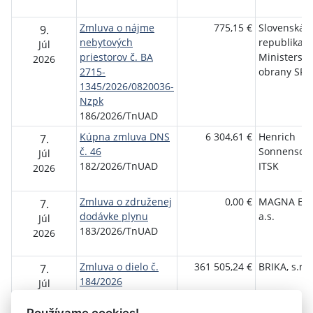
Zmluva o nájme
775,15 €
Slovenská
9.
nebytových
republika -
Júl
priestorov č. BA
Ministerstv
2026
2715-
obrany SR
1345/2026/0820036-
Nzpk
186/2026/TnUAD
Kúpna zmluva DNS
6 304,61 €
Henrich
7.
č. 46
Sonnensche
Júl
182/2026/TnUAD
ITSK
2026
Zmluva o združenej
0,00 €
MAGNA ENE
7.
dodávke plynu
a.s.
Júl
183/2026/TnUAD
2026
Zmluva o dielo č.
361 505,24 €
BRIKA, s.r.o
7.
184/2026
Júl
184/2026/TnUAD
2026
Používame cookies!