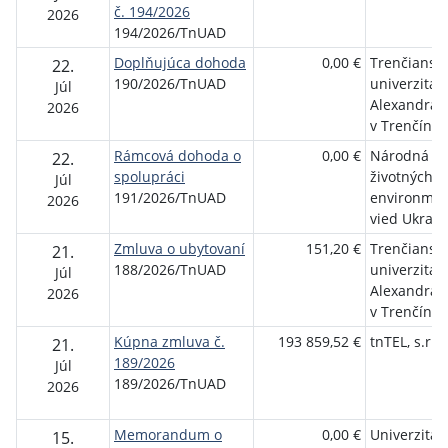
č. 194/2026
2026
194/2026/TnUAD
Doplňujúca dohoda
0,00 €
Trenčiansk
22.
190/2026/TnUAD
univerzita
Júl
Alexandra 
2026
v Trenčíne
Rámcová dohoda o
0,00 €
Národná un
22.
spolupráci
životných a
Júl
191/2026/TnUAD
environmen
2026
vied Ukraji
Zmluva o ubytovaní
151,20 €
Trenčiansk
21.
188/2026/TnUAD
univerzita
Júl
Alexandra 
2026
v Trenčíne
Kúpna zmluva č.
193 859,52 €
tnTEL, s.r.o.
21.
189/2026
Júl
189/2026/TnUAD
2026
Memorandum o
0,00 €
Univerzita
15.