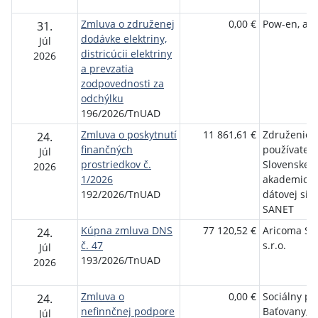
Zmluva o združenej
0,00 €
Pow-en, a.s
31.
dodávke elektriny,
Júl
districúcii elektriny
2026
a prevzatia
zodpovednosti za
odchýlku
196/2026/TnUAD
Zmluva o poskytnutí
11 861,61 €
Združenie
24.
finančných
používateľo
Júl
prostriedkov č.
Slovenskej
2026
1/2026
akademicke
192/2026/TnUAD
dátovej sie
SANET
Kúpna zmluva DNS
77 120,52 €
Aricoma Sy
24.
č. 47
s.r.o.
Júl
193/2026/TnUAD
2026
Zmluva o
0,00 €
Sociálny po
24.
nefinnčnej podpore
Baťovany, s.
Júl