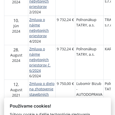
nebytových
s.r.o.
2024
priestorov
2/2024
Zmluva o
9 732,24 €
Poľnonákup
TRANS
10.
nájme
TATRY, a.s.
s.r.o.
Jún
nebytových
2024
priestorov
4/2024
Zmluva o
9 732,24 €
Poľnonákup
KARLOF
28.
nájme
TATRY, a.s.
August
nebytových
2024
priestorov č.
6/2024
6/2024
Zmluva o dielo
9 750,00 €
Ľubomír Bizub
Poľno
12.
na zhotovenie
-
TATRY,
August
stavebných
AUTODOPRAVA
2021
prác
16
Používame cookies!
Súbory cookie a ďalšie technológie sledovania