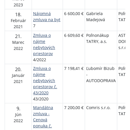
2023
Nájomná
6 600,00 €
Gabriela
Poľno
18.
zmluva na byt
Madejová
TATRY,
Február
7
2021
Zmluva o
6 609,60 €
Poľnonákup
ASTRA
21.
nájme
TATRY, a.s.
DOPR
Marec
nebytových
s.r.o.
2022
priestorov
4/2022
Zmluva o
7 198,41 €
Ľubomír Bizub
Poľno
20.
nájme
-
TATRY,
Január
nebytových
AUTODOPRAVA
2021
priestorov č.
43/2020
43/2020
Mandátna
7 200,00 €
Comris s.r.o.
Poľno
9.
zmluva -
TATRY,
Jún
Cenová
2022
ponuka č.