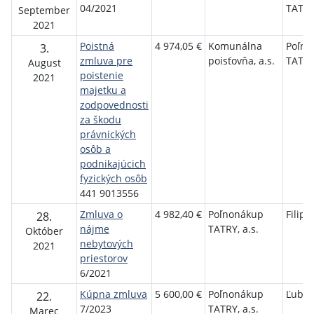
04/2021
TATRY,
September
2021
Poistná
4 974,05 €
Komunálna
Poľno
3.
zmluva pre
poisťovňa, a.s.
TATRY,
August
poistenie
2021
majetku a
zodpovednosti
za škodu
právnických
osôb a
podnikajúcich
fyzických osôb
441 9013556
Zmluva o
4 982,40 €
Poľnonákup
Filip 
28.
nájme
TATRY, a.s.
Október
nebytových
2021
priestorov
6/2021
Kúpna zmluva
5 600,00 €
Poľnonákup
Ľubom
22.
7/2023
TATRY, a.s.
Marec