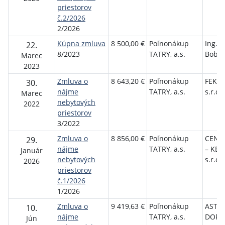
priestorov
č.2/2026
2/2026
Kúpna zmluva
8 500,00 €
Poľnonákup
Ing. 
22.
8/2023
TATRY, a.s.
Bobák
Marec
2023
Zmluva o
8 643,20 €
Poľnonákup
FEKA 
30.
nájme
TATRY, a.s.
s.r.o.
Marec
nebytových
2022
priestorov
3/2022
Zmluva o
8 856,00 €
Poľnonákup
CENT
29.
nájme
TATRY, a.s.
– KE
Január
nebytových
s.r.o.
2026
priestorov
č.1/2026
1/2026
Zmluva o
9 419,63 €
Poľnonákup
ASTRA
10.
nájme
TATRY, a.s.
DOPR
Jún