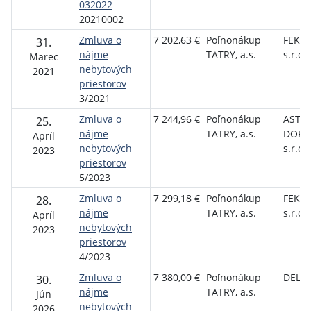
032022
20210002
Zmluva o
7 202,63 €
Poľnonákup
FEKA 
31.
nájme
TATRY, a.s.
s.r.o.
Marec
nebytových
2021
priestorov
3/2021
Zmluva o
7 244,96 €
Poľnonákup
ASTRA
25.
nájme
TATRY, a.s.
DOPR
Apríl
nebytových
s.r.o.
2023
priestorov
5/2023
Zmluva o
7 299,18 €
Poľnonákup
FEKA 
28.
nájme
TATRY, a.s.
s.r.o.
Apríl
nebytových
2023
priestorov
4/2023
Zmluva o
7 380,00 €
Poľnonákup
DELWA
30.
nájme
TATRY, a.s.
Jún
nebytových
2026