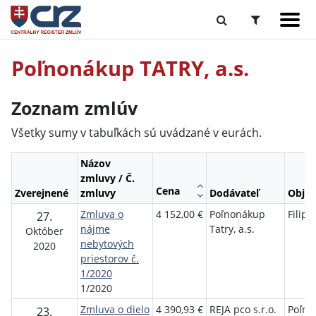
Poľnonákup TATRY, a.s.
Zoznam zmlúv
Všetky sumy v tabuľkách sú uvádzané v eurách.
Názov
zmluvy / Č.
Cena
Zverejnené
zmluvy
Dodávateľ
Objed
Zmluva o
4 152,00 €
Poľnonákup
Filip 
27.
nájme
Tatry, a.s.
Október
nebytových
2020
priestorov č.
1/2020
1/2020
Zmluva o dielo
4 390,93 €
REJA pco s.r.o.
Poľno
23.