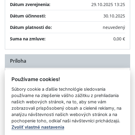
Dátum zverejnenia:
29.10.2025 13:25
Dátum účinnosti:
30.10.2025
Dátum platnosti do:
neuvedený
Suma na zmluve:
0,00 €
Príloha
Dodatok č. 1 k zmluve o nájme služobného bytu a
Používame cookies!
TEXT
dohode o zrážkach zo služobného príjmu č.p.: SE-
Súbory cookie a ďalšie technológie sledovania
OHZ4-2023/003299-046 zo dňa 25.10.2023 č.
používame na zlepšenie vášho zážitku z prehliadania
CPPO_D01_167-MP-2025
(.pdf, 506.35 kB)
našich webových stránok, na to, aby sme vám
zobrazovali prispôsobený obsah a cielené reklamy, na
analýzu návštevnosti našich webových stránok a na
Návrat späť na zmluvu
pochopenie toho, odkiaľ naši návštevníci prichádzajú.
Zvoliť vlastné nastavenia