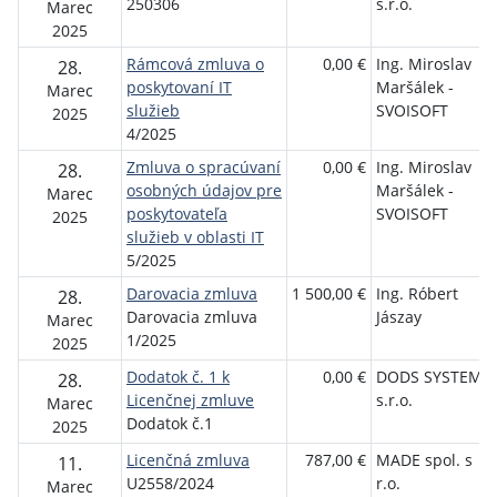
250306
s.r.o.
Marec
2025
Rámcová zmluva o
0,00 €
Ing. Miroslav
28.
poskytovaní IT
Maršálek -
Marec
služieb
SVOISOFT
2025
4/2025
Zmluva o spracúvaní
0,00 €
Ing. Miroslav
28.
osobných údajov pre
Maršálek -
Marec
poskytovateľa
SVOISOFT
2025
služieb v oblasti IT
5/2025
Darovacia zmluva
1 500,00 €
Ing. Róbert
28.
Darovacia zmluva
Jászay
Marec
1/2025
2025
Dodatok č. 1 k
0,00 €
DODS SYSTEM,
28.
Licenčnej zmluve
s.r.o.
Marec
Dodatok č.1
2025
Licenčná zmluva
787,00 €
MADE spol. s
11.
U2558/2024
r.o.
Marec