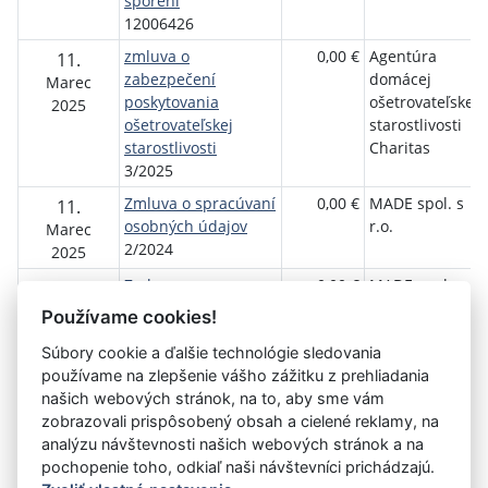
sporení
12006426
zmluva o
0,00 €
Agentúra
11.
zabezpečení
domácej
Marec
poskytovania
ošetrovateľskej
2025
ošetrovateľskej
starostlivosti
starostlivosti
Charitas
3/2025
Zmluva o spracúvaní
0,00 €
MADE spol. s
11.
osobných údajov
r.o.
Marec
2/2024
2025
Zmluva o
0,00 €
MADE spol. s
11.
elektronickom
r.o.
Marec
Používame cookies!
zasielaní faktúr
2025
Súbory cookie a ďalšie technológie sledovania
3/2024
používame na zlepšenie vášho zážitku z prehliadania
našich webových stránok, na to, aby sme vám
zobrazovali prispôsobený obsah a cielené reklamy, na
Aktuálna
«
1
2
analýzu návštevnosti našich webových stránok a na
stránka
pochopenie toho, odkiaľ naši návštevníci prichádzajú.
2