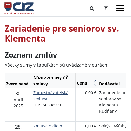
Zariadenie pre seniorov sv.
Klementa
Zoznam zmlúv
Všetky sumy v tabuľkách sú uvádzané v eurách.
Názov zmluvy / Č.
Cena
Zverejnené
zmluvy
Dodávateľ
Zamestnávateľská
0,00 €
Zariadenie pre
30.
zmluva
seniorov sv.
Apríl
DDS 56598971
Klementa
2025
Rudňany
Zmluva o dielo
0,00 €
Šoltýs . výťahy,
28.