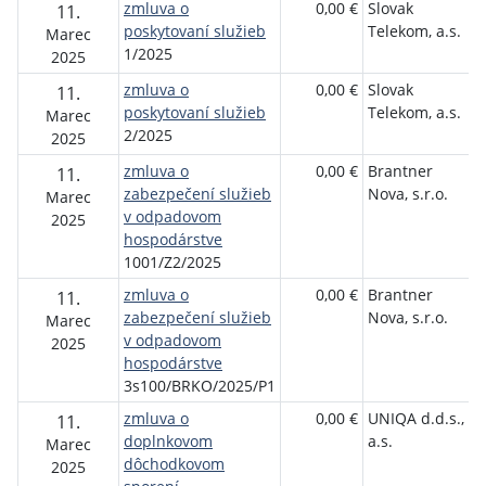
zmluva o
0,00 €
Slovak
11.
poskytovaní služieb
Telekom, a.s.
Marec
1/2025
2025
zmluva o
0,00 €
Slovak
11.
poskytovaní služieb
Telekom, a.s.
Marec
2/2025
2025
zmluva o
0,00 €
Brantner
11.
zabezpečení služieb
Nova, s.r.o.
Marec
v odpadovom
2025
hospodárstve
1001/Z2/2025
zmluva o
0,00 €
Brantner
11.
zabezpečení služieb
Nova, s.r.o.
Marec
v odpadovom
2025
hospodárstve
3s100/BRKO/2025/P1
zmluva o
0,00 €
UNIQA d.d.s.,
11.
doplnkovom
a.s.
Marec
dôchodkovom
2025