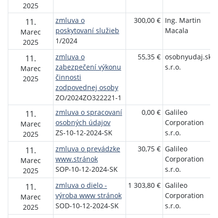
2025
zmluva o
300,00 €
Ing. Martin
11.
poskytovaní služieb
Macala
Marec
1/2024
2025
zmluva o
55,35 €
osobnyudaj.sk,
11.
zabezpečení výkonu
s.r.o.
Marec
činnosti
2025
zodpovednej osoby
ZO/2024ZO322221-1
zmluva o spracovaní
0,00 €
Galileo
11.
osobných údajov
Corporation
Marec
ZS-10-12-2024-SK
s.r.o.
2025
zmluva o prevádzke
30,75 €
Galileo
11.
www.stránok
Corporation
Marec
SOP-10-12-2024-SK
s.r.o.
2025
zmluva o dielo -
1 303,80 €
Galileo
11.
výroba www stránok
Corporation
Marec
SOD-10-12-2024-SK
s.r.o.
2025