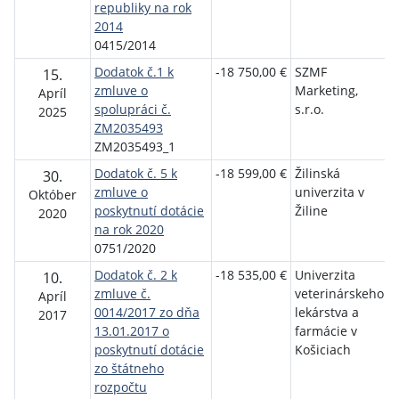
republiky na rok
2014
0415/2014
Dodatok č.1 k
-18 750,00 €
SZMF
S
15.
zmluve o
Marketing,
t
Apríl
spolupráci č.
s.r.o.
r
2025
ZM2035493
ZM2035493_1
Dodatok č. 5 k
-18 599,00 €
Žilinská
M
30.
zmluve o
univerzita v
š
Október
poskytnutí dotácie
Žiline
v
2020
na rok 2020
v
0751/2020
š
Dodatok č. 2 k
-18 535,00 €
Univerzita
M
10.
zmluve č.
veterinárskeho
š
Apríl
0014/2017 zo dňa
lekárstva a
v
2017
13.01.2017 o
farmácie v
v
poskytnutí dotácie
Košiciach
š
zo štátneho
rozpočtu