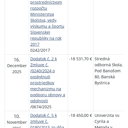
prostredníctvom
rozpočtu
Ministerstva
školstva, vedy,
výskumu a športu
Slovenskej
republiky na rok
2017
0242/2017
Dodatok č. 2 k
-18 531,70 €
Stredná
M
16.
Zmluve č.
odborná škola,
š
December
/0240/2024 o
Pod Banošom
v
2025
poskytnutí
80, Banská
v
prostriedkov
Bystrica
mechanizmu na
S
podporu obnovy a
r
odolnosti
/0674/2025
Dodatok č. 5 k
-18 450,00 €
Univerzita sv.
M
10.
zmluve č.
Cyrila a
š
November
0180/2015 zo dňa
Metoda v
v