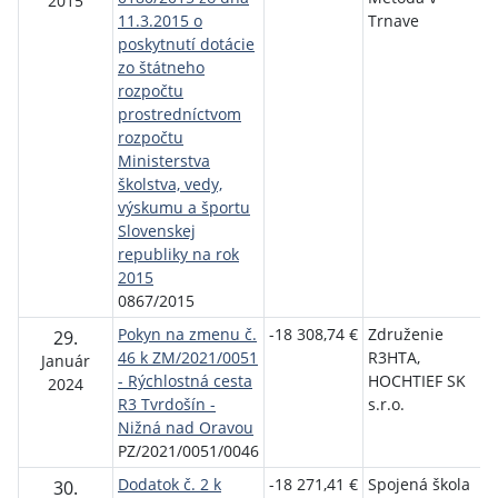
2015
11.3.2015 o
Trnave
v
poskytnutí dotácie
š
zo štátneho
rozpočtu
prostredníctvom
rozpočtu
Ministerstva
školstva, vedy,
výskumu a športu
Slovenskej
republiky na rok
2015
0867/2015
Pokyn na zmenu č.
-18 308,74 €
Združenie
29.
46 k ZM/2021/0051
R3HTA,
d
Január
- Rýchlostná cesta
HOCHTIEF SK
s
2024
R3 Tvrdošín -
s.r.o.
a
Nižná nad Oravou
PZ/2021/0051/0046
Dodatok č. 2 k
-18 271,41 €
Spojená škola
M
30.