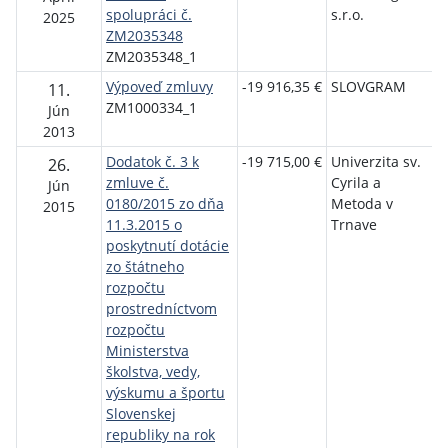
spolupráci č.
s.r.o.
r
2025
ZM2035348
ZM2035348_1
Výpoveď zmluvy
-19 916,35 €
SLOVGRAM
R
11.
ZM1000334_1
t
Jún
S
2013
Dodatok č. 3 k
-19 715,00 €
Univerzita sv.
M
26.
zmluve č.
Cyrila a
š
Jún
0180/2015 zo dňa
Metoda v
v
2015
11.3.2015 o
Trnave
v
poskytnutí dotácie
š
zo štátneho
rozpočtu
prostredníctvom
rozpočtu
Ministerstva
školstva, vedy,
výskumu a športu
Slovenskej
republiky na rok