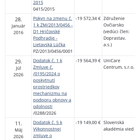
2015
0415/2015
Pokyn na zmenu č.
-19 572,34 €
Združenie
28.
1 k ZM/2013/0456 -
Ovčiarsko
d
Január
D1 Hričovské
(vedúci člen:
s
2016
Podhradie -
Doprastav,
a
Lietavská Lúčka
a.s.)
PZ/2013/0456/0001
Dodatok č. 1 k
-19 564,39 €
UniCare
M
29.
Zmluve č.
Centrum, s.r.o.
š
Júl
/0195/2024 o
v
2026
poskytnutí
v
prostriedkov
mechanizmu na
S
podporu obnovy a
r
odolnosti
/0288/2026
Dodatok č. 5 k
-19 149,00 €
Slovenská
Ú
11.
Výkonnostnej
akadémia vied
Máj
zmluve o
s
2026