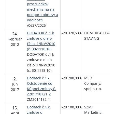
prostriedkov
mechanizmu na
S
podporu obnovy a
r
odolnosti
/0627/2025
DODATOK č .1 k
-20 320,53 €
I.K.M. REALITY-
T
24.
zmluve o dielo
STAVING
S
Február
číslo :1/INV/2010
Ú
2012
(č. 30-1118 10)
P
DODATOK č .1 k
zmluve o dielo
číslo :1/INV/2010
(č. 30-1118 10)
Dodatok č.1 -
-20 280,00 €
MSD
R
2.
Odstúpenie od
Company,
t
Jún
Kúpnej zmluvy č.
spol. s r.o.
S
2017
Z201718721_Z
ZM2014182_1
Dodatok č.1 k
-20 100,00 €
SZMF
S
15.
zmluve o
Marketing,
t
Apríl