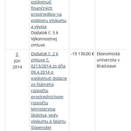
poskytnutí
k
finančných
S
prostriedkov na
podporu výskumu
v
a vývoja
Dodatok č. 5 k
Výkonnostnej
zmluve
Dodatok č. 2 k
-19 130,00 €
Ekonomická
M
2.
zmluve č.
univerzita v
š
Jún
0213/2014 zo dňa
Bratislave
v
2014
09.4.2014 o
v
poskytnutí dotácie
š
zo štátneho
rozpočtu
prostredníctvom
rozpočtu
Ministerstva
školstva, vedy,
výskumu a športu
Slovenskej