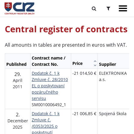
Central register of contracts
All amounts in tables are presented in euros with VAT.
Contract name /
Price
Published
Contract No.
Supplier
Dodatok č. 1 k
-21 014,50 €
ELEKTRONIKA
R
29.
Zmluve č. 28/2010
a.s.
t
Apríl
EL o poskytovaní
S
2011
pozáručného
servisu
SM0010006492_1
Dodatok č. 1 k
-21 006,85 €
Spojená škola
M
2.
Zmluve č.
š
December
/0353/2025 o
v
2025
poskytnutí
v