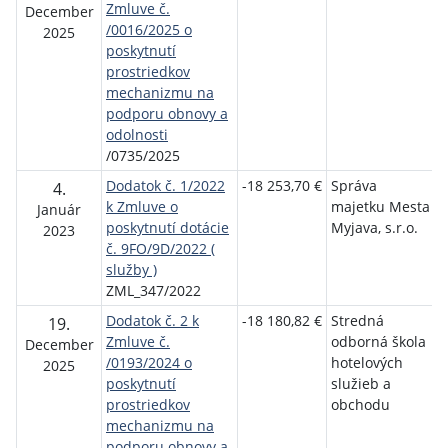
Zmluve č.
š
December
/0016/2025 o
v
2025
poskytnutí
v
prostriedkov
mechanizmu na
S
podporu obnovy a
r
odolnosti
/0735/2025
Dodatok č. 1/2022
-18 253,70 €
Správa
4.
k Zmluve o
majetku Mesta
M
Január
poskytnutí dotácie
Myjava, s.r.o.
2023
č. 9FO/9D/2022 (
služby )
ZML_347/2022
Dodatok č. 2 k
-18 180,82 €
Stredná
M
19.
Zmluve č.
odborná škola
š
December
/0193/2024 o
hotelových
v
2025
poskytnutí
služieb a
v
prostriedkov
obchodu
mechanizmu na
S
podporu obnovy a
r