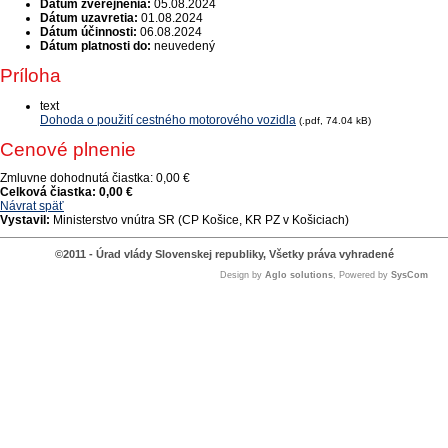
Dátum zverejnenia:
05.08.2024
Dátum uzavretia:
01.08.2024
Dátum účinnosti:
06.08.2024
Dátum platnosti do:
neuvedený
Príloha
text
Dohoda o použití cestného motorového vozidla
(.pdf, 74.04 kB)
Cenové plnenie
Zmluvne dohodnutá čiastka:
0,00 €
Celková čiastka:
0,00 €
Návrat späť
Vystavil:
Ministerstvo vnútra SR (CP Košice, KR PZ v Košiciach)
©2011 - Úrad vlády Slovenskej republiky, Všetky práva vyhradené
Design by
Aglo solutions
, Powered by
SysCom