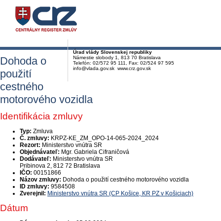
Úrad vlády Slovenskej republiky
Dohoda o
Námestie slobody 1, 813 70 Bratislava
Telefón: 02/572 95 111, Fax: 02/524 97 595
info@vlada.gov.sk www.crz.gov.sk
použití
cestného
motorového vozidla
Identifikácia zmluvy
Typ:
Zmluva
Č. zmluvy:
KRPZ-KE_ZM_OPO-14-065-2024_2024
Rezort:
Ministerstvo vnútra SR
Objednávateľ:
Mgr. Gabriela Cifraničová
Dodávateľ:
Ministerstvo vnútra SR
Pribinova 2, 812 72 Bratislava
IČO:
00151866
Názov zmluvy:
Dohoda o použití cestného motorového vozidla
ID zmluvy:
9584508
Zverejnil:
Ministerstvo vnútra SR (CP Košice, KR PZ v Košiciach)
Dátum