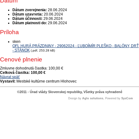
Dátum
Dátum zverejnenia:
28.06.2024
Dátum uzavretia:
20.06.2024
Dátum účinnosti:
29.06.2024
Dátum platnosti do:
29.06.2024
Príloha
sken
OFL HURÁ PRÁZDNINY - 29062024 - ĽUBOÍMÍR PLEŠKO - BALÓNY, DRŤ
- STÁNOK
(.pdf, 253.28 kB)
Cenové plnenie
Zmluvne dohodnutá čiastka:
100,00 €
Celková čiastka:
100,00 €
Návrat späť
Vystavil:
Mestské kultúrne centrum Hlohovec
©2011 - Úrad vlády Slovenskej republiky, Všetky práva vyhradené
Design by
Aglo solutions
, Powered by
SysCom