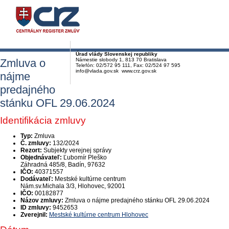
Úrad vlády Slovenskej republiky
Zmluva o
Námestie slobody 1, 813 70 Bratislava
Telefón: 02/572 95 111, Fax: 02/524 97 595
info@vlada.gov.sk www.crz.gov.sk
nájme
predajného
stánku OFL 29.06.2024
Identifikácia zmluvy
Typ:
Zmluva
Č. zmluvy:
132/2024
Rezort:
Subjekty verejnej správy
Objednávateľ:
Ľubomír Pleško
Záhradná 485/8, Badín, 97632
IČO:
40371557
Dodávateľ:
Mestské kultúrne centrum
Nám.sv.Michala 3/3, Hlohovec, 92001
IČO:
00182877
Názov zmluvy:
Zmluva o nájme predajného stánku OFL 29.06.2024
ID zmluvy:
9452653
Zverejnil:
Mestské kultúrne centrum Hlohovec