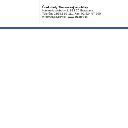
Úrad vlády Slovenskej republiky
Námestie slobody 1, 813 70 Bratislava
Telefón: 02/572 95 111, Fax: 02/524 97 595
info@vlada.gov.sk www.crz.gov.sk