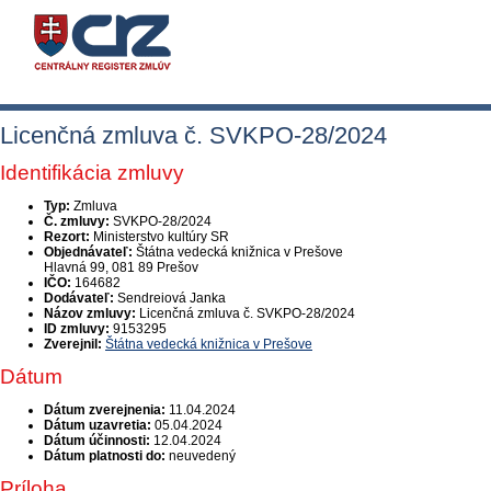
Licenčná zmluva č. SVKPO-28/2024
Identifikácia zmluvy
Typ:
Zmluva
Č. zmluvy:
SVKPO-28/2024
Rezort:
Ministerstvo kultúry SR
Objednávateľ:
Štátna vedecká knižnica v Prešove
Hlavná 99, 081 89 Prešov
IČO:
164682
Dodávateľ:
Sendreiová Janka
Názov zmluvy:
Licenčná zmluva č. SVKPO-28/2024
ID zmluvy:
9153295
Zverejnil:
Štátna vedecká knižnica v Prešove
Dátum
Dátum zverejnenia:
11.04.2024
Dátum uzavretia:
05.04.2024
Dátum účinnosti:
12.04.2024
Dátum platnosti do:
neuvedený
Príloha