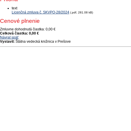
text
Licenčná zmluva č. SKVPO-28/2024
(.pdf, 281.08 kB)
Cenové plnenie
Zmluvne dohodnutá čiastka:
0,00 €
Celková čiastka:
0,00 €
Návrat späť
Vystavil:
Štátna vedecká knižnica v Prešove