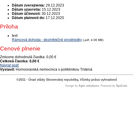
Dátum zverejnenia:
29.12.2023
Dátum uzavretia:
15.12.2023
Dátum účinnosti:
30.12.2023
Dátum platnosti do:
17.12.2025
Príloha
text
Rámcová dohoda - dezinfekčné prostriedky
(.pdf, 4.08 MB)
Cenové plnenie
Zmluvne dohodnutá čiastka:
0,00 €
Celková čiastka:
0,00 €
Návrat späť
Vystavil:
Hornooravská nemocnica s poliklinikou Trstená
©2011 - Úrad vlády Slovenskej republiky, Všetky práva vyhradené
Design by
Aglo solutions
, Powered by
SysCom