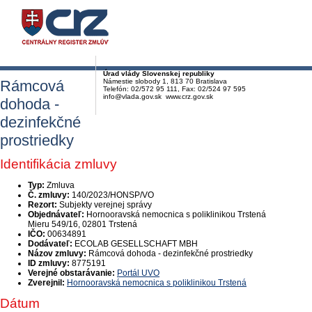
Úrad vlády Slovenskej republiky
Rámcová
Námestie slobody 1, 813 70 Bratislava
Telefón: 02/572 95 111, Fax: 02/524 97 595
info@vlada.gov.sk www.crz.gov.sk
dohoda -
dezinfekčné
prostriedky
Identifikácia zmluvy
Typ:
Zmluva
Č. zmluvy:
140/2023/HONSP/VO
Rezort:
Subjekty verejnej správy
Objednávateľ:
Hornooravská nemocnica s poliklinikou Trstená
Mieru 549/16, 02801 Trstená
IČO:
00634891
Dodávateľ:
ECOLAB GESELLSCHAFT MBH
Názov zmluvy:
Rámcová dohoda - dezinfekčné prostriedky
ID zmluvy:
8775191
Verejné obstarávanie:
Portál UVO
Zverejnil:
Hornooravská nemocnica s poliklinikou Trstená
Dátum