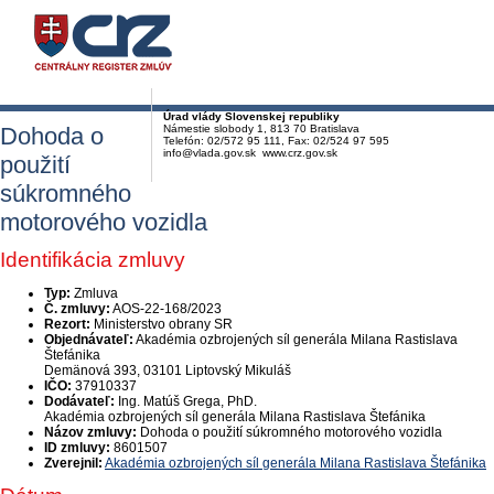
Úrad vlády Slovenskej republiky
Dohoda o
Námestie slobody 1, 813 70 Bratislava
Telefón: 02/572 95 111, Fax: 02/524 97 595
info@vlada.gov.sk www.crz.gov.sk
použití
súkromného
motorového vozidla
Identifikácia zmluvy
Typ:
Zmluva
Č. zmluvy:
AOS-22-168/2023
Rezort:
Ministerstvo obrany SR
Objednávateľ:
Akadémia ozbrojených síl generála Milana Rastislava
Štefánika
Demänová 393, 03101 Liptovský Mikuláš
IČO:
37910337
Dodávateľ:
Ing. Matúš Grega, PhD.
Akadémia ozbrojených síl generála Milana Rastislava Štefánika
Názov zmluvy:
Dohoda o použití súkromného motorového vozidla
ID zmluvy:
8601507
Zverejnil:
Akadémia ozbrojených síl generála Milana Rastislava Štefánika