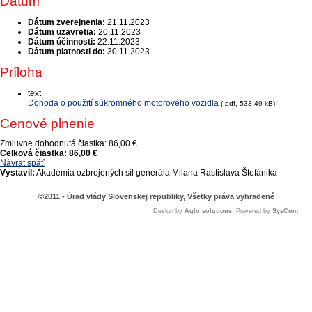
Dátum
Dátum zverejnenia:
21.11.2023
Dátum uzavretia:
20.11.2023
Dátum účinnosti:
22.11.2023
Dátum platnosti do:
30.11.2023
Príloha
text
Dohoda o použití súkromného motorového vozidla
(.pdf, 533.49 kB)
Cenové plnenie
Zmluvne dohodnutá čiastka:
86,00 €
Celková čiastka:
86,00 €
Návrat späť
Vystavil:
Akadémia ozbrojených síl generála Milana Rastislava Štefánika
©2011 - Úrad vlády Slovenskej republiky, Všetky práva vyhradené
Design by
Aglo solutions
, Powered by
SysCom