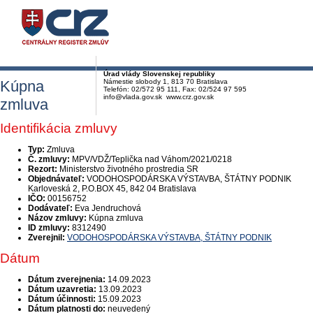
Úrad vlády Slovenskej republiky
Kúpna
Námestie slobody 1, 813 70 Bratislava
Telefón: 02/572 95 111, Fax: 02/524 97 595
info@vlada.gov.sk www.crz.gov.sk
zmluva
Identifikácia zmluvy
Typ:
Zmluva
Č. zmluvy:
MPV/VDŽ/Teplička nad Váhom/2021/0218
Rezort:
Ministerstvo životného prostredia SR
Objednávateľ:
VODOHOSPODÁRSKA VÝSTAVBA, ŠTÁTNY PODNIK
Karloveská 2, P.O.BOX 45, 842 04 Bratislava
IČO:
00156752
Dodávateľ:
Eva Jendruchová
Názov zmluvy:
Kúpna zmluva
ID zmluvy:
8312490
Zverejnil:
VODOHOSPODÁRSKA VÝSTAVBA, ŠTÁTNY PODNIK
Dátum
Dátum zverejnenia:
14.09.2023
Dátum uzavretia:
13.09.2023
Dátum účinnosti:
15.09.2023
Dátum platnosti do:
neuvedený