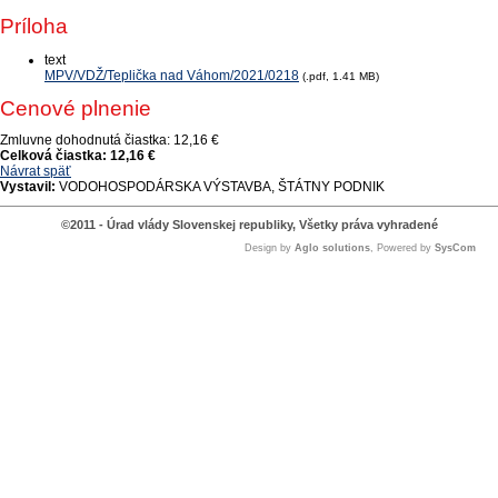
Príloha
text
MPV/VDŽ/Teplička nad Váhom/2021/0218
(.pdf, 1.41 MB)
Cenové plnenie
Zmluvne dohodnutá čiastka:
12,16 €
Celková čiastka:
12,16 €
Návrat späť
Vystavil:
VODOHOSPODÁRSKA VÝSTAVBA, ŠTÁTNY PODNIK
©2011 - Úrad vlády Slovenskej republiky, Všetky práva vyhradené
Design by
Aglo solutions
, Powered by
SysCom