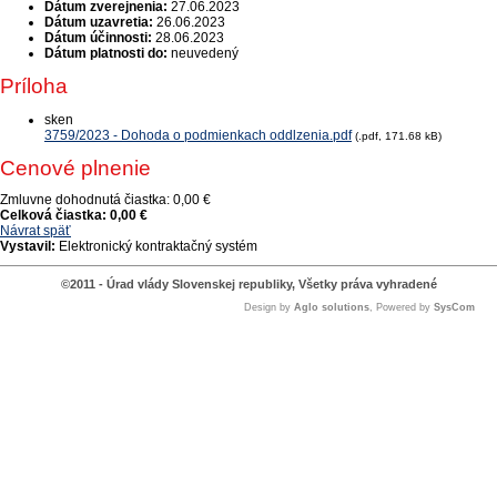
Dátum zverejnenia:
27.06.2023
Dátum uzavretia:
26.06.2023
Dátum účinnosti:
28.06.2023
Dátum platnosti do:
neuvedený
Príloha
sken
3759/2023 - Dohoda o podmienkach oddlzenia.pdf
(.pdf, 171.68 kB)
Cenové plnenie
Zmluvne dohodnutá čiastka:
0,00 €
Celková čiastka:
0,00 €
Návrat späť
Vystavil:
Elektronický kontraktačný systém
©2011 - Úrad vlády Slovenskej republiky, Všetky práva vyhradené
Design by
Aglo solutions
, Powered by
SysCom