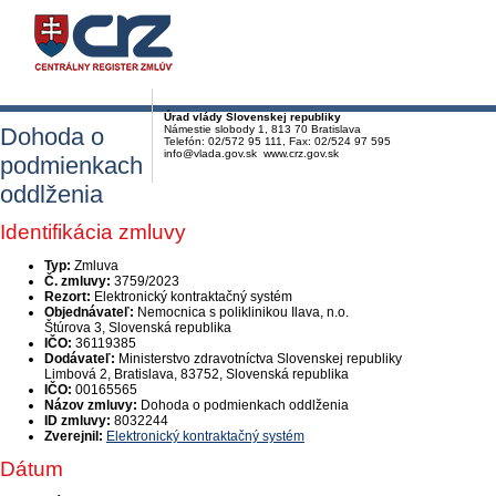
Úrad vlády Slovenskej republiky
Dohoda o
Námestie slobody 1, 813 70 Bratislava
Telefón: 02/572 95 111, Fax: 02/524 97 595
info@vlada.gov.sk www.crz.gov.sk
podmienkach
oddlženia
Identifikácia zmluvy
Typ:
Zmluva
Č. zmluvy:
3759/2023
Rezort:
Elektronický kontraktačný systém
Objednávateľ:
Nemocnica s poliklinikou Ilava, n.o.
Štúrova 3, Slovenská republika
IČO:
36119385
Dodávateľ:
Ministerstvo zdravotníctva Slovenskej republiky
Limbová 2, Bratislava, 83752, Slovenská republika
IČO:
00165565
Názov zmluvy:
Dohoda o podmienkach oddlženia
ID zmluvy:
8032244
Zverejnil:
Elektronický kontraktačný systém
Dátum