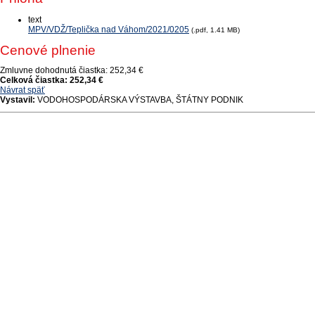
text
MPV/VDŽ/Teplička nad Váhom/2021/0205
(.pdf, 1.41 MB)
Cenové plnenie
Zmluvne dohodnutá čiastka:
252,34 €
Celková čiastka:
252,34 €
Návrat späť
Vystavil:
VODOHOSPODÁRSKA VÝSTAVBA, ŠTÁTNY PODNIK