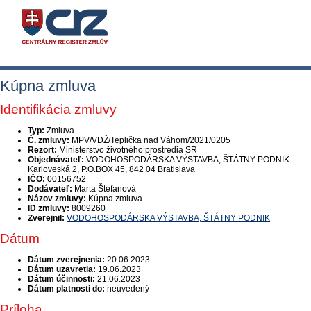
Kúpna zmluva
Identifikácia zmluvy
Typ:
Zmluva
Č. zmluvy:
MPV/VDŽ/Teplička nad Váhom/2021/0205
Rezort:
Ministerstvo životného prostredia SR
Objednávateľ:
VODOHOSPODÁRSKA VÝSTAVBA, ŠTÁTNY PODNIK
Karloveská 2, P.O.BOX 45, 842 04 Bratislava
IČO:
00156752
Dodávateľ:
Marta Štefanová
Názov zmluvy:
Kúpna zmluva
ID zmluvy:
8009260
Zverejnil:
VODOHOSPODÁRSKA VÝSTAVBA, ŠTÁTNY PODNIK
Dátum
Dátum zverejnenia:
20.06.2023
Dátum uzavretia:
19.06.2023
Dátum účinnosti:
21.06.2023
Dátum platnosti do:
neuvedený
Príloha