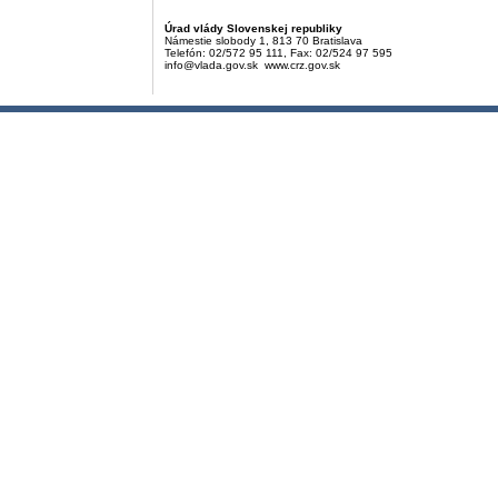
Úrad vlády Slovenskej republiky
Námestie slobody 1, 813 70 Bratislava
Telefón: 02/572 95 111, Fax: 02/524 97 595
info@vlada.gov.sk www.crz.gov.sk