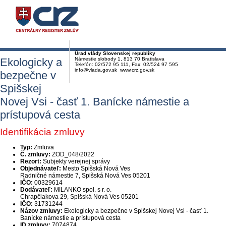
Úrad vlády Slovenskej republiky
Ekologicky a
Námestie slobody 1, 813 70 Bratislava
Telefón: 02/572 95 111, Fax: 02/524 97 595
info@vlada.gov.sk www.crz.gov.sk
bezpečne v
Spišskej
Novej Vsi - časť 1. Banícke námestie a
prístupová cesta
Identifikácia zmluvy
Typ:
Zmluva
Č. zmluvy:
ZOD_048/2022
Rezort:
Subjekty verejnej správy
Objednávateľ:
Mesto Spišská Nová Ves
Radničné námestie 7, Spišská Nová Ves 05201
IČO:
00329614
Dodávateľ:
MILANKO spol. s r. o.
Chrapčiakova 29, Spišská Nová Ves 05201
IČO:
31731244
Názov zmluvy:
Ekologicky a bezpečne v Spišskej Novej Vsi - časť 1.
Banícke námestie a prístupová cesta
ID zmluvy:
7074874