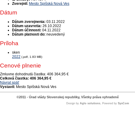
Zverejnil:
Mesto Spišská Nová Ves
Dátum
Dátum zverejnenia:
03.11.2022
Dátum uzavretia:
26.10.2022
Dátum účinnosti:
04.11.2022
Dátum platnosti do:
neuvedený
Príloha
sken
2022
(.pdf, 1.83 MB)
Cenové plnenie
Zmluvne dohodnutá čiastka:
406 364,95 €
Celková čiastka:
406 364,95 €
Návrat späť
Vystavil:
Mesto Spišská Nová Ves
©2011 - Úrad vlády Slovenskej republiky, Všetky práva vyhradené
Design by
Aglo solutions
, Powered by
SysCom