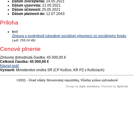
Dátum zverejnenia:
24.05.2021
Dátum uzavretia:
21.05.2021
Dátum účinnosti:
25.05.2021
Dátum platnosti do:
12.07.2043
Príloha
text
Zmluva o poskytnutí návratnej sociálnej výpomoci zo sociálneho fondu
(.pdf, 258.24 kB)
Cenové plnenie
Zmluvne dohodnutá čiastka:
45 000,00 €
Celková čiastka:
45 000,00 €
Návrat späť
Vystavil:
Ministerstvo vnútra SR (CP Košice, KR PZ v Košiciach)
©2011 - Úrad vlády Slovenskej republiky, Všetky práva vyhradené
Design by
Aglo solutions
, Powered by
SysCom