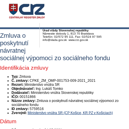
Úrad vlády Slovenskej republiky
Zmluva o
Námestie slobody 1, 813 70 Bratislava
Telefón: 02/572 95 111, Fax: 02/524 97 595
info@vlada.gov.sk www.crz.gov.sk
poskytnutí
návratnej
sociálnej výpomoci zo sociálneho fondu
Identifikácia zmluvy
Typ:
Zmluva
Č. zmluvy:
CPKE_ZM_OMP-001753-009-2021_2021
Rezort:
Ministerstvo vnútra SR
Objednávateľ:
Ing. Lukáš Tomko
Dodávateľ:
Ministerstvo vnútra Slovenskej republiky
IČO:
00151866
Názov zmluvy:
Zmluva o poskytnutí návratnej sociálnej výpomoci zo
sociálneho fondu
ID zmluvy:
5759516
Zverejnil:
Ministerstvo vnútra SR (CP Košice, KR PZ v Košiciach)
Dátum