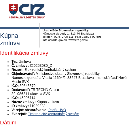
Úrad vlády Slovenskej republiky
Kúpna
Námestie slobody 1, 813 70 Bratislava
Telefón: 02/572 95 111, Fax: 02/524 97 595
info@vlada.gov.sk www.crz.gov.sk
zmluva
Identifikácia zmluvy
Typ:
Zmluva
Č. zmluvy:
Z20253080_Z
Rezort:
Elektronický kontraktačný systém
Objednávateľ:
Ministerstvo obrany Slovenskej republiky
Námestie generála Viesta 11694/2, 83247 Bratislava - mestská časť Nové
Mesto SVK
IČO:
30845572
Dodávateľ:
TR TECHNIC s.r.o.
39, 08621 Lukavica SVK
IČO:
45906114
Názov zmluvy:
Kúpna zmluva
ID zmluvy:
11029228
Verejné obstarávanie:
Portál UVO
Zverejnil:
Elektronický kontraktačný systém
Dátum