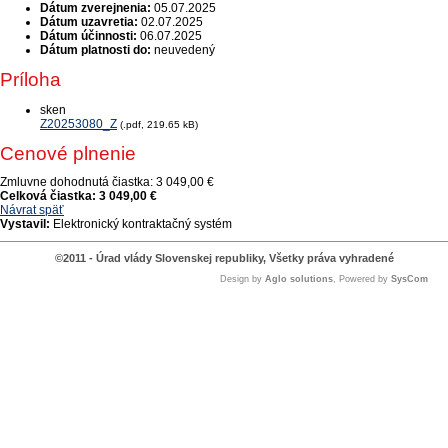
Dátum zverejnenia:
05.07.2025
Dátum uzavretia:
02.07.2025
Dátum účinnosti:
06.07.2025
Dátum platnosti do:
neuvedený
Príloha
sken
Z20253080_Z
(.pdf, 219.65 kB)
Cenové plnenie
Zmluvne dohodnutá čiastka:
3 049,00 €
Celková čiastka:
3 049,00 €
Návrat späť
Vystavil:
Elektronický kontraktačný systém
©2011 - Úrad vlády Slovenskej republiky, Všetky práva vyhradené
Design by
Aglo solutions
, Powered by
SysCom