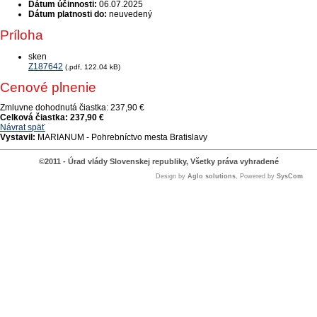
Dátum účinnosti:
06.07.2025
Dátum platnosti do:
neuvedený
Príloha
sken
Z187642
(.pdf, 122.04 kB)
Cenové plnenie
Zmluvne dohodnutá čiastka:
237,90 €
Celková čiastka:
237,90 €
Návrat späť
Vystavil:
MARIANUM - Pohrebníctvo mesta Bratislavy
©2011 - Úrad vlády Slovenskej republiky, Všetky práva vyhradené
Design by
Aglo solutions
, Powered by
SysCom