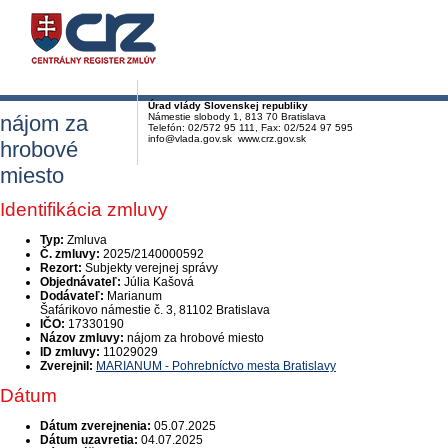
Úrad vlády Slovenskej republiky
nájom za
Námestie slobody 1, 813 70 Bratislava
Telefón: 02/572 95 111, Fax: 02/524 97 595
info@vlada.gov.sk www.crz.gov.sk
hrobové
miesto
Identifikácia zmluvy
Typ:
Zmluva
Č. zmluvy:
2025/2140000592
Rezort:
Subjekty verejnej správy
Objednávateľ:
Júlia Kašová
Dodávateľ:
Marianum
Šafárikovo námestie č. 3, 81102 Bratislava
IČO:
17330190
Názov zmluvy:
nájom za hrobové miesto
ID zmluvy:
11029029
Zverejnil:
MARIANUM - Pohrebníctvo mesta Bratislavy
Dátum
Dátum zverejnenia:
05.07.2025
Dátum uzavretia:
04.07.2025