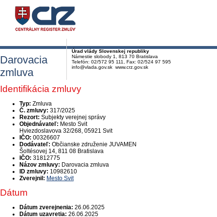
Úrad vlády Slovenskej republiky
Darovacia
Námestie slobody 1, 813 70 Bratislava
Telefón: 02/572 95 111, Fax: 02/524 97 595
info@vlada.gov.sk www.crz.gov.sk
zmluva
Identifikácia zmluvy
Typ:
Zmluva
Č. zmluvy:
317/2025
Rezort:
Subjekty verejnej správy
Objednávateľ:
Mesto Svit
Hviezdoslavova 32/268, 05921 Svit
IČO:
00326607
Dodávateľ:
Občianske združenie JUVAMEN
Šoltésovej 14, 811 08 Bratislava
IČO:
31812775
Názov zmluvy:
Darovacia zmluva
ID zmluvy:
10982610
Zverejnil:
Mesto Svit
Dátum
Dátum zverejnenia:
26.06.2025
Dátum uzavretia:
26.06.2025