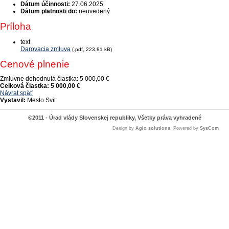
Dátum účinnosti:
27.06.2025
Dátum platnosti do:
neuvedený
Príloha
text
Darovacia zmluva
(.pdf, 223.81 kB)
Cenové plnenie
Zmluvne dohodnutá čiastka:
5 000,00 €
Celková čiastka:
5 000,00 €
Návrat späť
Vystavil:
Mesto Svit
©2011 - Úrad vlády Slovenskej republiky, Všetky práva vyhradené
Design by
Aglo solutions
, Powered by
SysCom