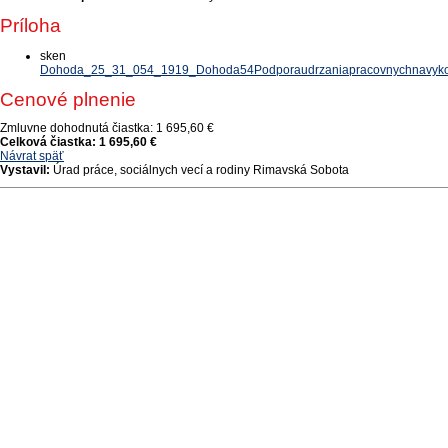
Príloha
sken
Dohoda_25_31_054_1919_Dohoda54Podporaudrzaniapracovnychnavyk
Cenové plnenie
Zmluvne dohodnutá čiastka:
1 695,60 €
Celková čiastka:
1 695,60 €
Návrat späť
Vystavil:
Úrad práce, sociálnych vecí a rodiny Rimavská Sobota