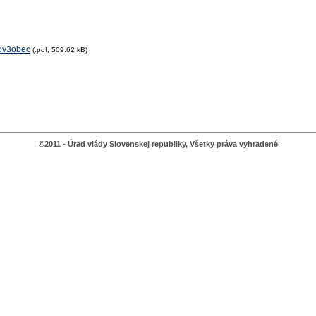
ov3obec
(.pdf, 509.62 kB)
©2011 - Úrad vlády Slovenskej republiky, Všetky práva vyhradené