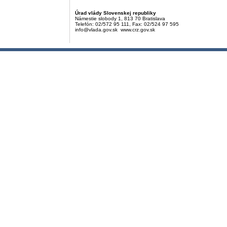
Úrad vlády Slovenskej republiky
Námestie slobody 1, 813 70 Bratislava
Telefón: 02/572 95 111, Fax: 02/524 97 595
info@vlada.gov.sk www.crz.gov.sk