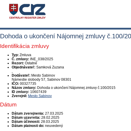
Dohoda o ukončení Nájomnej zmluvy č.100/2
Identifikácia zmluvy
Typ:
Zmluva
Č. zmluvy:
INE_038/2025
Rezort:
Ostatné
Objednávateľ:
Samková Zuzana
,
Dodávateľ:
Mesto Sabinov
Námestie slobody 57, Sabinov 08301
IČO:
00327735
Názov zmluvy:
Dohoda o ukončení Nájomnej zmluvy č.100/2015
ID zmluvy:
10607439
Zverejnil:
Mesto Sabinov
Dátum
Dátum zverejnenia:
27.03.2025
Dátum uzavretia:
28.02.2025
Dátum účinnosti:
28.03.2025
Dátum platnosti do:
neuvedený