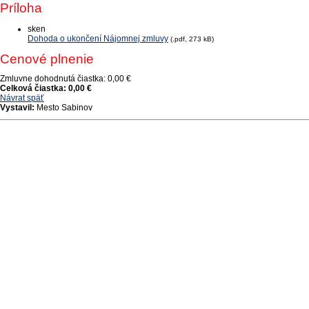
Príloha
sken
Dohoda o ukončení Nájomnej zmluvy
(.pdf, 273 kB)
Cenové plnenie
Zmluvne dohodnutá čiastka:
0,00 €
Celková čiastka:
0,00 €
Návrat späť
Vystavil:
Mesto Sabinov