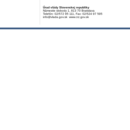
Úrad vlády Slovenskej republiky
Námestie slobody 1, 813 70 Bratislava
Telefón: 02/572 95 111, Fax: 02/524 97 595
info@vlada.gov.sk www.crz.gov.sk