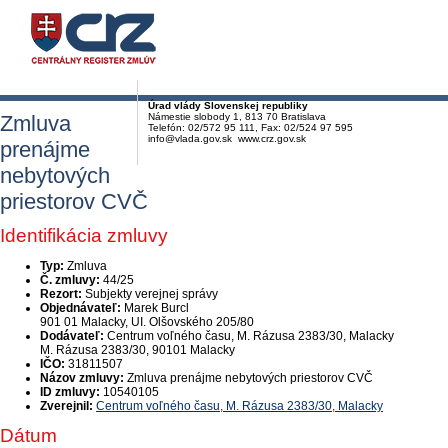
Úrad vlády Slovenskej republiky
Zmluva
Námestie slobody 1, 813 70 Bratislava
Telefón: 02/572 95 111, Fax: 02/524 97 595
info@vlada.gov.sk www.crz.gov.sk
prenájme
nebytových
priestorov CVČ
Identifikácia zmluvy
Typ:
Zmluva
Č. zmluvy:
44/25
Rezort:
Subjekty verejnej správy
Objednávateľ:
Marek Burcl
901 01 Malacky, UI. Olšovského 205/80
Dodávateľ:
Centrum voľného času, M. Rázusa 2383/30, Malacky
M. Rázusa 2383/30, 90101 Malacky
IČO:
31811507
Názov zmluvy:
Zmluva prenájme nebytových priestorov CVČ
ID zmluvy:
10540105
Zverejnil:
Centrum voľného času, M. Rázusa 2383/30, Malacky
Dátum