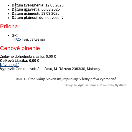
Dátum zverejnenia:
12.03.2025
Dátum uzavretia:
06.03.2025
Dátum účinnosti:
13.03.2025
Dátum platnosti do:
neuvedený
Príloha
text
44/25
(.pdf, 957.91 kB)
Cenové plnenie
Zmluvne dohodnutá čiastka:
0,00 €
Celková čiastka:
0,00 €
Návrat späť
Vystavil:
Centrum voľného času, M. Rázusa 2383/30, Malacky
©2011 - Úrad vlády Slovenskej republiky, Všetky práva vyhradené
Design by
Aglo solutions
, Powered by
SysCom